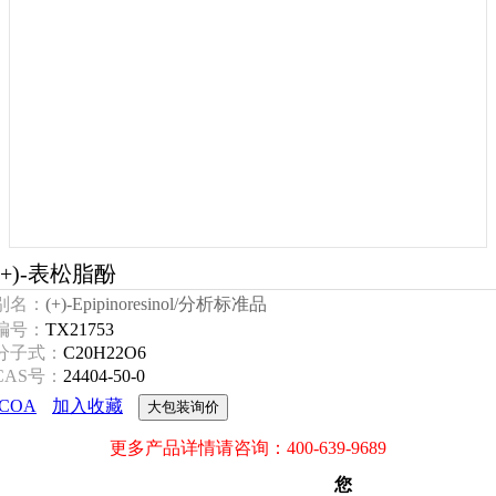
(+)-表松脂酚
别名：
(+)-Epipinoresinol/分析标准品
编号：
TX21753
分子式：
C20H22O6
CAS号：
24404-50-0
COA
加入收藏
大包装询价
更多产品详情请咨询：400-639-9689
您