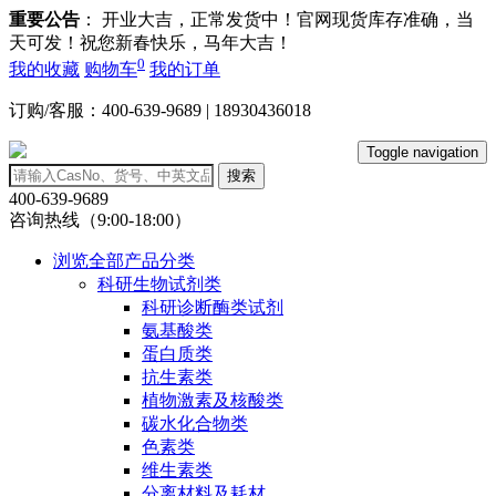
重要公告
： 开业大吉，正常发货中！官网现货库存准确，当
天可发！祝您新春快乐，马年大吉！
0
我的收藏
购物车
我的订单
订购/客服：400-639-9689 | 18930436018
Toggle navigation
搜索
400-639-9689
咨询热线（9:00-18:00）
浏览全部产品分类
科研生物试剂类
科研诊断酶类试剂
氨基酸类
蛋白质类
抗生素类
植物激素及核酸类
碳水化合物类
色素类
维生素类
分离材料及耗材