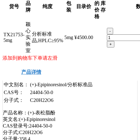
品
包
的
库
货号
纯度
目录价
牌
装
价
存
格
颖
心
-
分析标准
TX21753-
实
5mg
¥4500.00
5mg
品,HPLC≥95%
验
+
室
添加到购物车下单请左滑
产品详情
安全信息
技术资料
中文别名：
(+)-Epipinoresinol/分析标准品
CAS号：
24404-50-0
分子式：
C20H22O6
产品名称：(+)-表松脂酚
英文名:(+)-Epipinoresinol
CAS登录号:24404-50-0
分子式:C20H22O6
分子量:358.4