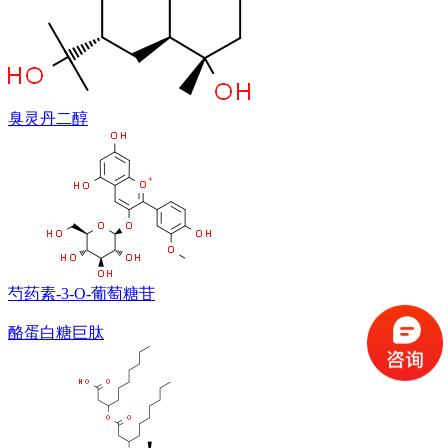
臭灵丹二醇
芍药素-3-O-葡萄糖苷
酪蛋白糖巨肽