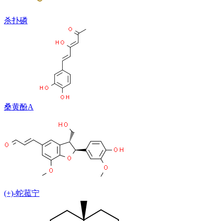
杀扑磷
桑黄酚A
(+)-蛇菰宁