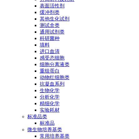
表面活性剂
缓冲剂类
其他生化试剂
测试盒类
通用试剂类
科研菌种
填料
进口血清
感受态细胞
细胞分离液类
重组蛋白
动物红细胞类
抗凝血系列
生物化学
分析化学
精细化学
实验耗材
标准品类
标准品
微生物培养基类
常用培养基类