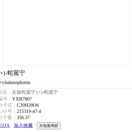
(+)-蛇菰宁
+)-balanophonin
别名：
右旋蛇菰宁;(+)-蛇菰宁
编号：
YXB7807
分子式：
C20H20O6
CAS号：
215319-47-4
分子量：
356.37
COA
加入收藏
大包装询价