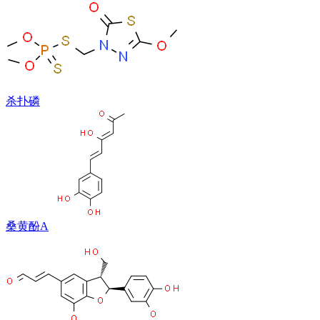
杀扑磷
桑黄酚A