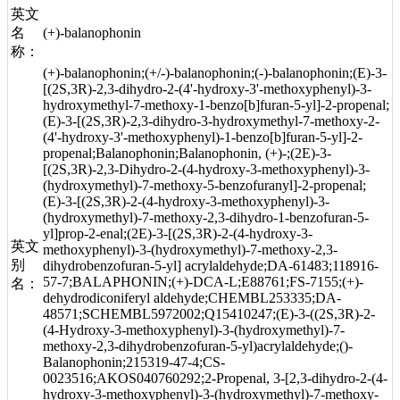
英文
名
(+)-balanophonin
称：
(+)-balanophonin;(+/-)-balanophonin;(-)-balanophonin;(E)-3-
[(2S,3R)-2,3-dihydro-2-(4'-hydroxy-3'-methoxyphenyl)-3-
hydroxymethyl-7-methoxy-1-benzo[b]furan-5-yl]-2-propenal;
(E)-3-[(2S,3R)-2,3-dihydro-3-hydroxymethyl-7-methoxy-2-
(4'-hydroxy-3'-methoxyphenyl)-1-benzo[b]furan-5-yl]-2-
propenal;Balanophonin;Balanophonin, (+)-;(2E)-3-
[(2S,3R)-2,3-Dihydro-2-(4-hydroxy-3-methoxyphenyl)-3-
(hydroxymethyl)-7-methoxy-5-benzofuranyl]-2-propenal;
(E)-3-[(2S,3R)-2-(4-hydroxy-3-methoxyphenyl)-3-
(hydroxymethyl)-7-methoxy-2,3-dihydro-1-benzofuran-5-
yl]prop-2-enal;(2E)-3-[(2S,3R)-2-(4-hydroxy-3-
英文
methoxyphenyl)-3-(hydroxymethyl)-7-methoxy-2,3-
别
dihydrobenzofuran-5-yl] acrylaldehyde;DA-61483;118916-
57-7;BALAPHONIN;(+)-DCA-L;E88761;FS-7155;(+)-
名：
dehydrodiconiferyl aldehyde;CHEMBL253335;DA-
48571;SCHEMBL5972002;Q15410247;(E)-3-((2S,3R)-2-
(4-Hydroxy-3-methoxyphenyl)-3-(hydroxymethyl)-7-
methoxy-2,3-dihydrobenzofuran-5-yl)acrylaldehyde;()-
Balanophonin;215319-47-4;CS-
0023516;AKOS040760292;2-Propenal, 3-[2,3-dihydro-2-(4-
hydroxy-3-methoxyphenyl)-3-(hydroxymethyl)-7-methoxy-