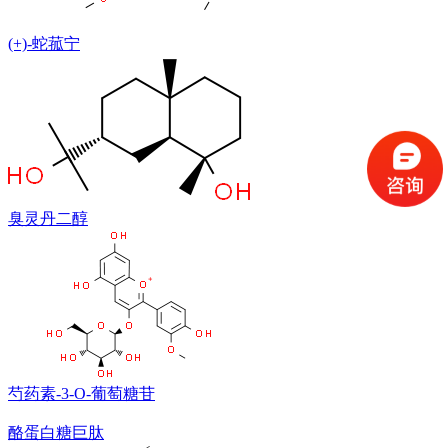
(+)-蛇菰宁
臭灵丹二醇
芍药素-3-O-葡萄糖苷
酪蛋白糖巨肽