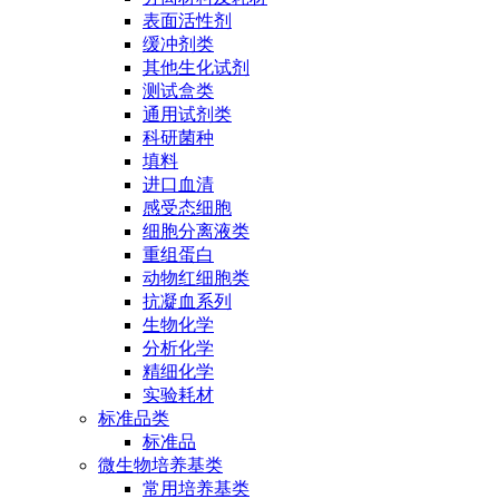
表面活性剂
缓冲剂类
其他生化试剂
测试盒类
通用试剂类
科研菌种
填料
进口血清
感受态细胞
细胞分离液类
重组蛋白
动物红细胞类
抗凝血系列
生物化学
分析化学
精细化学
实验耗材
标准品类
标准品
微生物培养基类
常用培养基类