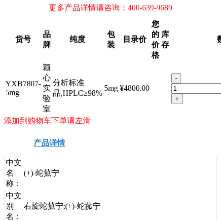
更多产品详情请咨询：400-639-9689
您
品
包
的
库
货号
纯度
目录价
牌
装
价
存
格
颖
心
-
分析标准
YXB7807-
实
5mg
¥4800.00
5mg
品,HPLC≥98%
验
+
室
添加到购物车下单请左滑
产品详情
安全信息
技术资料
中文
名
(+)-蛇菰宁
称：
中文
别
右旋蛇菰宁;(+)-蛇菰宁
名：