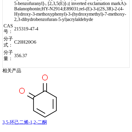
5-benzofuranyl]-, [2,3,5(E)]-;( inverted exclamation markA)-
Balanophonin;HY-N2914;E89031;rel-(E)-3-((2S,3R)-2-(4-
Hydroxy-3-methoxyphenyl)-3-(hydroxymethyl)-7-methoxy-
2,3-dihydrobenzofuran-5-yl)acrylaldehyde
CAS
215319-47-4
号：
分子
C20H20O6
式：
分子
356.37
量：
相关产品
3,5-环己二烯-1,2-二酮