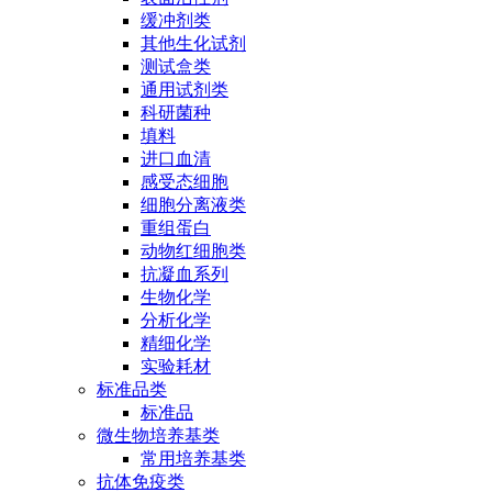
缓冲剂类
其他生化试剂
测试盒类
通用试剂类
科研菌种
填料
进口血清
感受态细胞
细胞分离液类
重组蛋白
动物红细胞类
抗凝血系列
生物化学
分析化学
精细化学
实验耗材
标准品类
标准品
微生物培养基类
常用培养基类
抗体免疫类