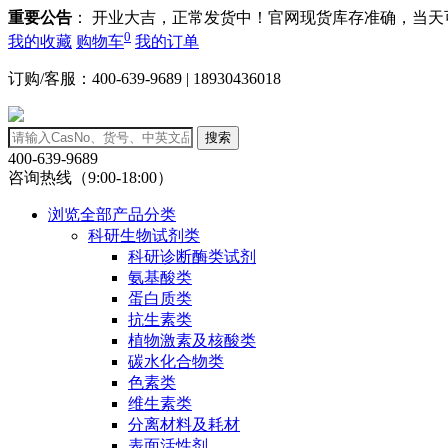
重要公告
： 开业大吉，正常发货中！官网现货库存准确，当
0
我的收藏
购物车
我的订单
订购/客服：400-639-9689 | 18930436018
搜索
400-639-9689
咨询热线（9:00-18:00）
浏览全部产品分类
科研生物试剂类
科研诊断酶类试剂
氨基酸类
蛋白质类
抗生素类
植物激素及核酸类
碳水化合物类
色素类
维生素类
分离材料及耗材
表面活性剂