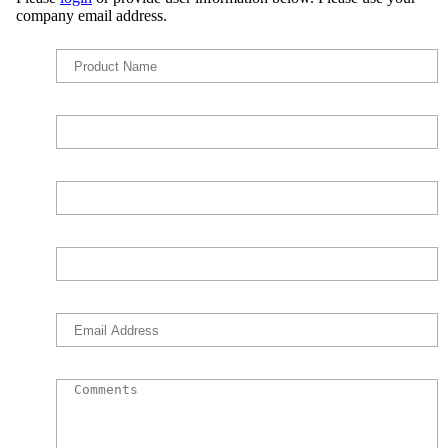
Please
login
or provide user information below. Please use your
company email address.