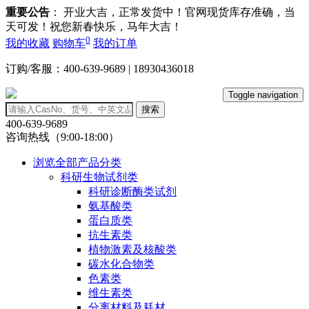
重要公告
： 开业大吉，正常发货中！官网现货库存准确，当
天可发！祝您新春快乐，马年大吉！
0
我的收藏
购物车
我的订单
订购/客服：400-639-9689 | 18930436018
Toggle navigation
搜索
400-639-9689
咨询热线（9:00-18:00）
浏览全部产品分类
科研生物试剂类
科研诊断酶类试剂
氨基酸类
蛋白质类
抗生素类
植物激素及核酸类
碳水化合物类
色素类
维生素类
分离材料及耗材