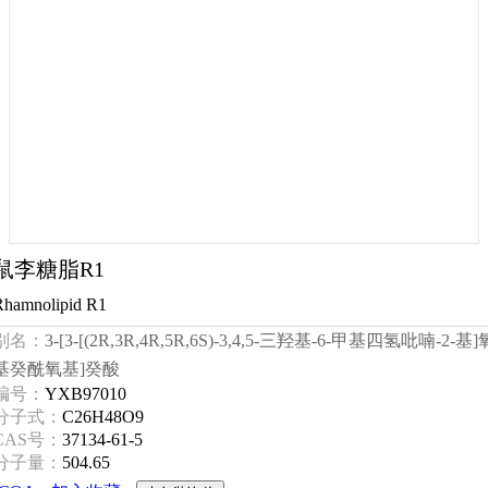
鼠李糖脂R1
Rhamnolipid R1
别名：
3-[3-[(2R,3R,4R,5R,6S)-3,4,5-三羟基-6-甲基四氢吡喃-2-基]
基癸酰氧基]癸酸
编号：
YXB97010
分子式：
C26H48O9
CAS号：
37134-61-5
分子量：
504.65