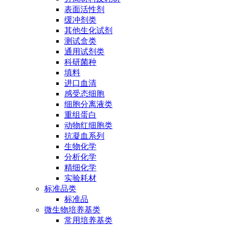
表面活性剂
缓冲剂类
其他生化试剂
测试盒类
通用试剂类
科研菌种
填料
进口血清
感受态细胞
细胞分离液类
重组蛋白
动物红细胞类
抗凝血系列
生物化学
分析化学
精细化学
实验耗材
标准品类
标准品
微生物培养基类
常用培养基类