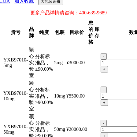
COA
加入收藏
大包装询价
更多产品详情请咨询：400-639-9689
您
品
的
库
货号
纯度
包装
目录价
数
牌
价
存
格
颖
心
分析标
-
YXB97010-
实
5mg
¥3000.00
准品，
5mg
验
≥90.00%
+
室
颖
心
分析标
-
YXB97010-
实
10mg
¥5500.00
准品，
10mg
验
≥90.00%
+
室
颖
心
分析标
-
YXB97010-
实
50mg
¥20000.00
准品，
50mg
验
≥90.00%
+