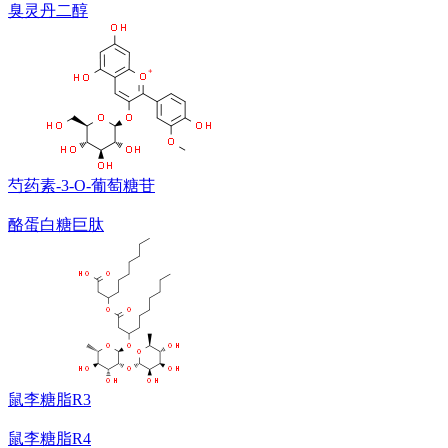
臭灵丹二醇
芍药素-3-O-葡萄糖苷
酪蛋白糖巨肽
鼠李糖脂R3
鼠李糖脂R4