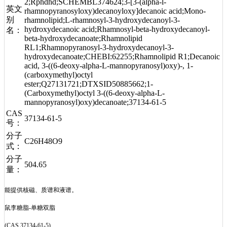
2;Rphdhd;SCHEMBL374624;3-[3-(alpha-l-
英文
rhamnopyranosyloxy)decanoyloxy]decanoic acid;Mono-
别
rhamnolipid;L-rhamnosyl-3-hydroxydecanoyl-3-
hydroxydecanoic acid;Rhamnosyl-beta-hydroxydecanoyl-
名：
beta-hydroxydecanoate;Rhamnolipid
RL1;Rhamnopyranosyl-3-hydroxydecanoyl-3-
hydroxydecanoate;CHEBI:62255;Rhamnolipid R1;Decanoic
acid, 3-((6-deoxy-alpha-L-mannopyranosyl)oxy)-, 1-
(carboxymethyl)octyl
ester;Q27131721;DTXSID50885662;1-
(Carboxymethyl)octyl 3-((6-deoxy-alpha-L-
mannopyranosyl)oxy)decanoate;37134-61-5
CAS
37134-61-5
号：
分子
C26H48O9
式：
分子
504.65
量：
能提供核磁、质谱和液谱。
鼠李糖脂-单糖双脂
(CAS 37134-61-5)