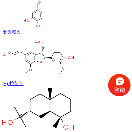
桑黄酚A
(+)-蛇菰宁