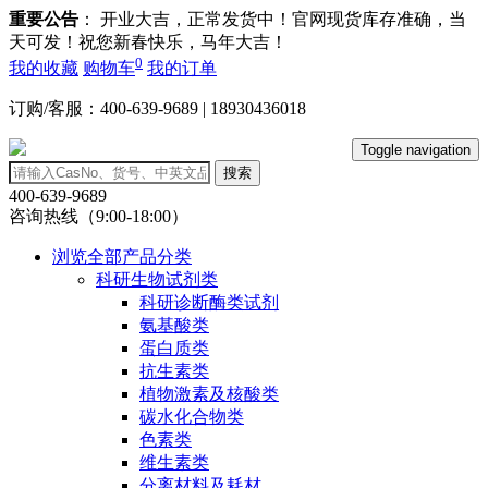
重要公告
： 开业大吉，正常发货中！官网现货库存准确，当
天可发！祝您新春快乐，马年大吉！
0
我的收藏
购物车
我的订单
订购/客服：400-639-9689 | 18930436018
Toggle navigation
搜索
400-639-9689
咨询热线（9:00-18:00）
浏览全部产品分类
科研生物试剂类
科研诊断酶类试剂
氨基酸类
蛋白质类
抗生素类
植物激素及核酸类
碳水化合物类
色素类
维生素类
分离材料及耗材