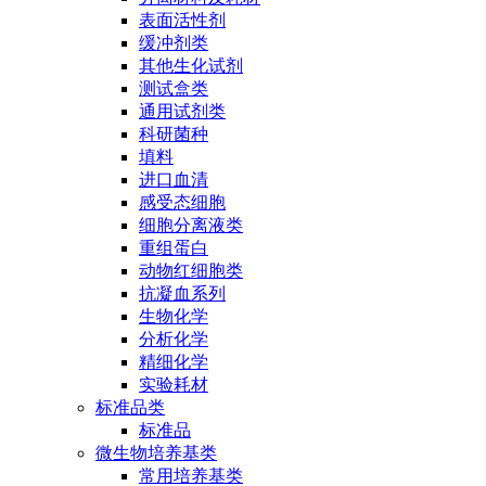
表面活性剂
缓冲剂类
其他生化试剂
测试盒类
通用试剂类
科研菌种
填料
进口血清
感受态细胞
细胞分离液类
重组蛋白
动物红细胞类
抗凝血系列
生物化学
分析化学
精细化学
实验耗材
标准品类
标准品
微生物培养基类
常用培养基类