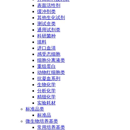
表面活性剂
缓冲剂类
其他生化试剂
测试盒类
通用试剂类
科研菌种
填料
进口血清
感受态细胞
细胞分离液类
重组蛋白
动物红细胞类
抗凝血系列
生物化学
分析化学
精细化学
实验耗材
标准品类
标准品
微生物培养基类
常用培养基类