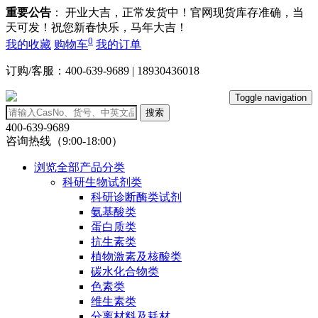
重要公告
： 开业大吉，正常发货中！官网现货库存准确，当
天可发！祝您新春快乐，马年大吉！
0
我的收藏
购物车
我的订单
订购/客服：400-639-9689 | 18930436018
Toggle navigation
搜索
400-639-9689
咨询热线（9:00-18:00）
浏览全部产品分类
科研生物试剂类
科研诊断酶类试剂
氨基酸类
蛋白质类
抗生素类
植物激素及核酸类
碳水化合物类
色素类
维生素类
分离材料及耗材