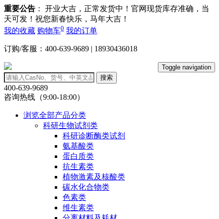
重要公告
： 开业大吉，正常发货中！官网现货库存准确，当
天可发！祝您新春快乐，马年大吉！
0
我的收藏
购物车
我的订单
订购/客服：400-639-9689 | 18930436018
Toggle navigation
搜索
400-639-9689
咨询热线（9:00-18:00）
浏览全部产品分类
科研生物试剂类
科研诊断酶类试剂
氨基酸类
蛋白质类
抗生素类
植物激素及核酸类
碳水化合物类
色素类
维生素类
分离材料及耗材