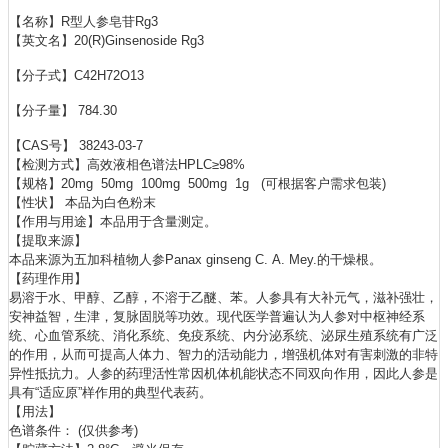
【名称】R型人参皂苷Rg3
【英文名】20(R)Ginsenoside Rg3
【分子式】C42H72O13
【分子量】 784.30
【CAS号】 38243-03-7
【检测方式】高效液相色谱法HPLC≥98%
【规格】20mg 50mg 100mg 500mg 1g (可根据客户需求包装)
【性状】 本品为白色粉末
【作用与用途】本品用于含量测定。
【提取来源】
本品来源为五加科植物人参Panax ginseng C. A. Mey.的干燥根。
【药理作用】
易溶于水、甲醇、乙醇，不溶于乙醚、苯。人参具有大补元气，滋补强壮，
安神益智，生津，复脉固脱等功效。现代医学普遍认为人参对中枢神经系
统、心血管系统、消化系统、免疫系统、内分泌系统、泌尿生殖系统有广泛
的作用，从而可提高人体力、智力的活动能力，增强机体对有害刺激的非特
异性抵抗力。人参的药理活性常因机体机能状态不同双向作用，因此人参是
具有“适应原”样作用的典型代表药。
【用法】
色谱条件： (仅供参考)