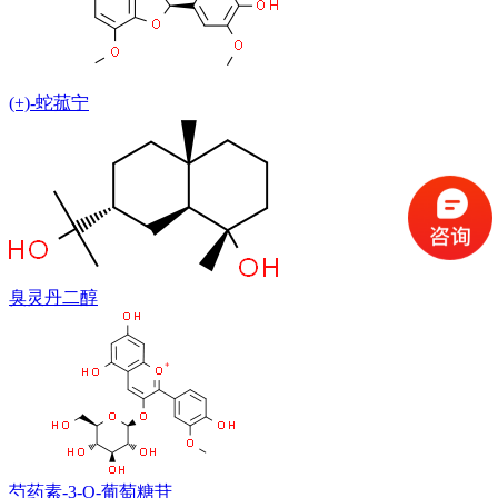
(+)-蛇菰宁
臭灵丹二醇
芍药素-3-O-葡萄糖苷