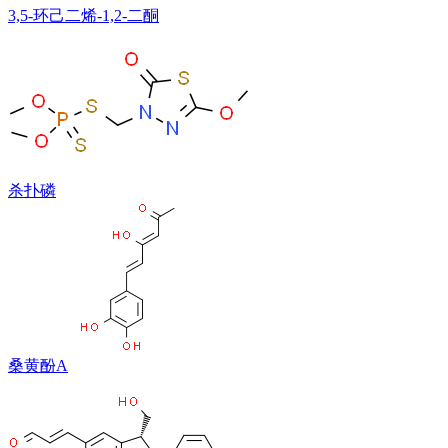
3,5-环己二烯-1,2-二酮
杀扑磷
桑黄酚A