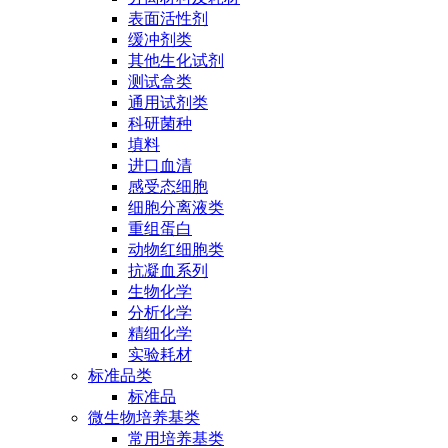
表面活性剂
缓冲剂类
其他生化试剂
测试盒类
通用试剂类
科研菌种
填料
进口血清
感受态细胞
细胞分离液类
重组蛋白
动物红细胞类
抗凝血系列
生物化学
分析化学
精细化学
实验耗材
标准品类
标准品
微生物培养基类
常用培养基类