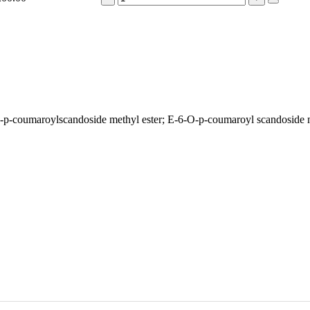
-p-coumaroylscandoside methyl ester; E-6-O-p-coumaroyl scandoside m