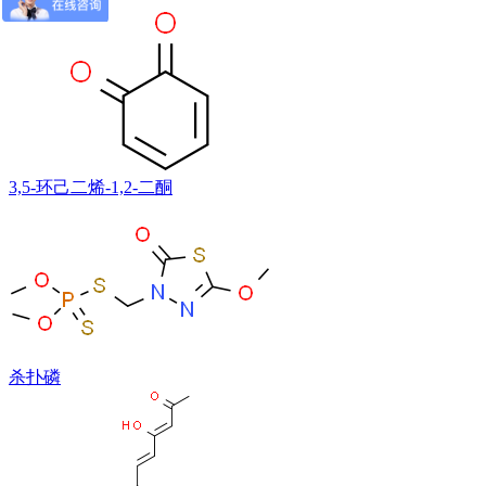
3,5-环己二烯-1,2-二酮
杀扑磷