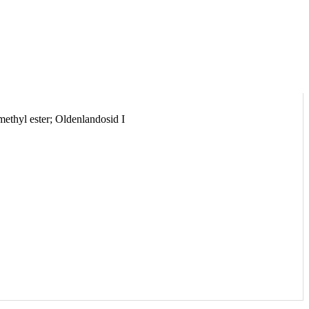
ethyl ester; Oldenlandosid I