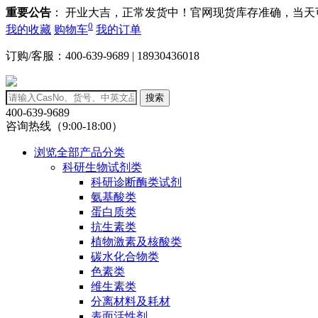
重要公告
： 开业大吉，正常发货中！官网现货库存准确，当
0
我的收藏
购物车
我的订单
订购/客服：400-639-9689 | 18930436018
搜索
400-639-9689
咨询热线（9:00-18:00）
浏览全部产品分类
科研生物试剂类
科研诊断酶类试剂
氨基酸类
蛋白质类
抗生素类
植物激素及核酸类
碳水化合物类
色素类
维生素类
分离材料及耗材
表面活性剂