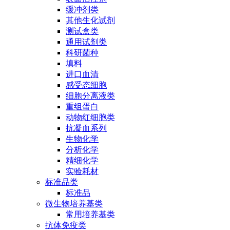
缓冲剂类
其他生化试剂
测试盒类
通用试剂类
科研菌种
填料
进口血清
感受态细胞
细胞分离液类
重组蛋白
动物红细胞类
抗凝血系列
生物化学
分析化学
精细化学
实验耗材
标准品类
标准品
微生物培养基类
常用培养基类
抗体免疫类