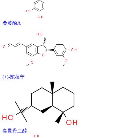
桑黄酚A
(+)-蛇菰宁
臭灵丹二醇