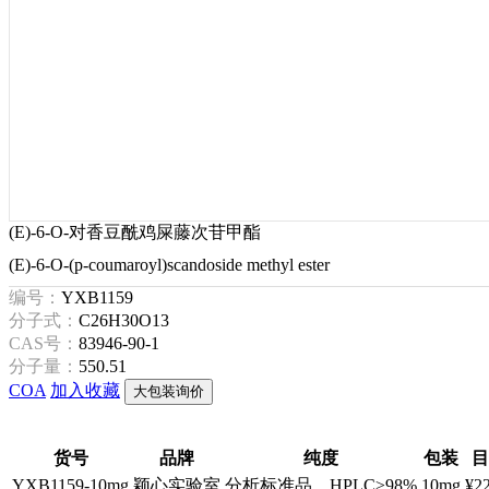
(E)-6-O-对香豆酰鸡屎藤次苷甲酯
(E)-6-O-(p-coumaroyl)scandoside methyl ester
编号：
YXB1159
分子式：
C26H30O13
CAS号：
83946-90-1
分子量：
550.51
COA
加入收藏
大包装询价
货号
品牌
纯度
包装
目
YXB1159-10mg
颖心实验室
分析标准品，HPLC≥98%
10mg
¥2