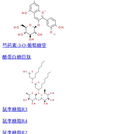
芍药素-3-O-葡萄糖苷
酪蛋白糖巨肽
鼠李糖脂R3
鼠李糖脂R4