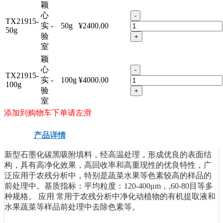
颖
心
-
TX21915-
实
-
50g
¥2400.00
50g
验
+
室
颖
心
-
TX21915-
实
-
100g
¥4000.00
100g
验
+
室
添加到购物车下单请左滑
产品详情
安全信息
技术资料
新型石墨化碳黑吸附填料，经高温处理，形成优良的表面结
构，具有高净化效果，高回收率和高重现性的优良特性，广
泛应用于农残分析中，特别是蔬菜水果等色素较高的样品的
前处理中。基质指标：平均粒度：120-400μm，,60-80目等多
种规格。 应用 常用于农残分析中净化动植物的有机提取液和
水果蔬菜等样品前处理中去除色素等。