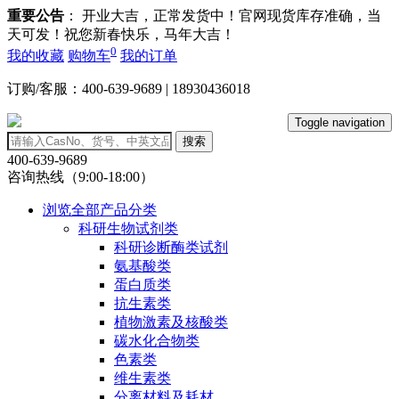
重要公告
： 开业大吉，正常发货中！官网现货库存准确，当
天可发！祝您新春快乐，马年大吉！
0
我的收藏
购物车
我的订单
订购/客服：400-639-9689 | 18930436018
Toggle navigation
搜索
400-639-9689
咨询热线（9:00-18:00）
浏览全部产品分类
科研生物试剂类
科研诊断酶类试剂
氨基酸类
蛋白质类
抗生素类
植物激素及核酸类
碳水化合物类
色素类
维生素类
分离材料及耗材