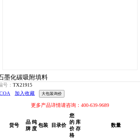
石墨化碳吸附填料
编号：
TX21915
COA
加入收藏
大包装询价
更多产品详情请咨询：400-639-9689
您
品
纯
的
库
货号
包装
目录价
数量
牌
度
价
存
格