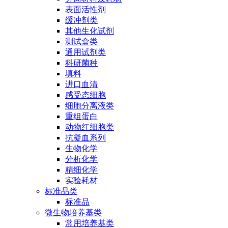
表面活性剂
缓冲剂类
其他生化试剂
测试盒类
通用试剂类
科研菌种
填料
进口血清
感受态细胞
细胞分离液类
重组蛋白
动物红细胞类
抗凝血系列
生物化学
分析化学
精细化学
实验耗材
标准品类
标准品
微生物培养基类
常用培养基类