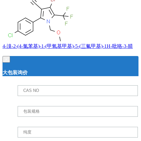
4-溴-2-(4-氯苯基)-1-(甲氧基甲基)-5-(三氟甲基)-1H-吡咯-3-腈
×
大包装询价