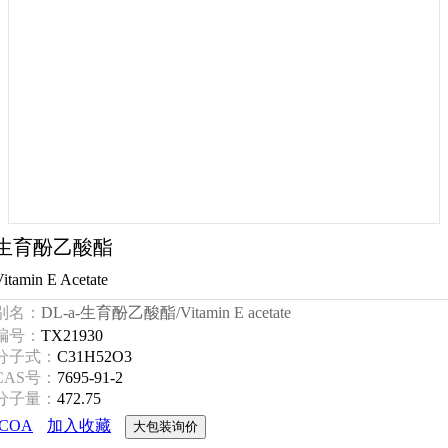
生育酚乙酸酯
itamin E Acetate
别名：
DL-a-生育酚乙酸酯/Vitamin E acetate
编号：
TX21930
分子式：
C31H52O3
CAS号：
7695-91-2
分子量：
472.75
COA
加入收藏
大包装询价