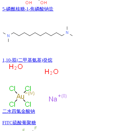
5-磷酰核糖-1-焦磷酸钠盐
1,10-双(二甲基氨基)癸烷
二水四氯金酸钠
FITC硫酸葡聚糖