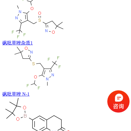
砜吡草唑杂质1
砜吡草唑 N-1