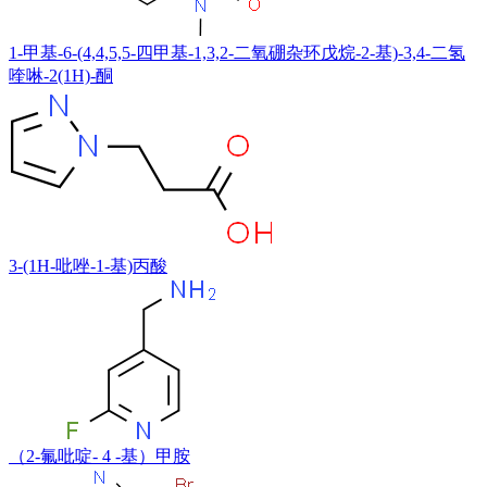
1-甲基-6-(4,4,5,5-四甲基-1,3,2-二氧硼杂环戊烷-2-基)-3,4-二氢
喹啉-2(1H)-酮
3-(1H-吡唑-1-基)丙酸
（2-氟吡啶- 4 -基）甲胺