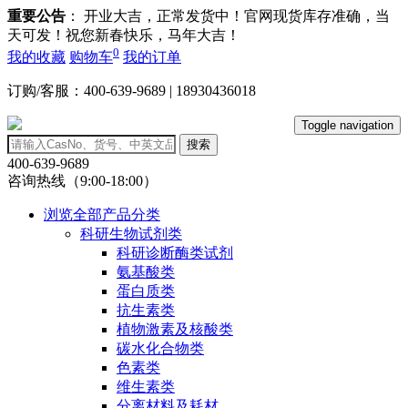
重要公告
： 开业大吉，正常发货中！官网现货库存准确，当
天可发！祝您新春快乐，马年大吉！
0
我的收藏
购物车
我的订单
订购/客服：400-639-9689 | 18930436018
Toggle navigation
搜索
400-639-9689
咨询热线（9:00-18:00）
浏览全部产品分类
科研生物试剂类
科研诊断酶类试剂
氨基酸类
蛋白质类
抗生素类
植物激素及核酸类
碳水化合物类
色素类
维生素类
分离材料及耗材