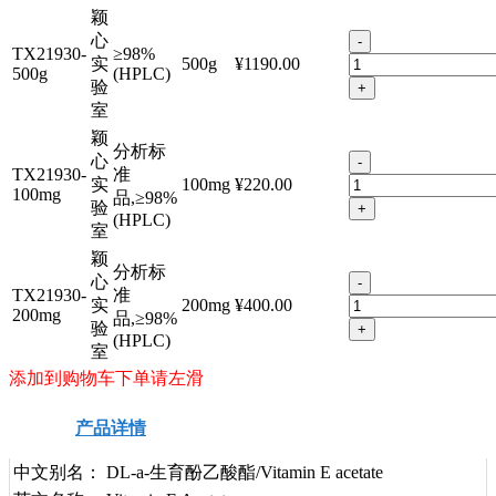
颖
心
-
TX21930-
≥98%
实
500g
¥1190.00
500g
(HPLC)
验
+
室
颖
分析标
心
-
TX21930-
准
实
100mg
¥220.00
100mg
品,≥98%
验
+
(HPLC)
室
颖
分析标
心
-
TX21930-
准
实
200mg
¥400.00
200mg
品,≥98%
验
+
(HPLC)
室
添加到购物车下单请左滑
产品详情
安全信息
技术资料
中文别名：
DL-a-生育酚乙酸酯/Vitamin E acetate