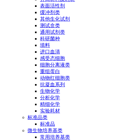
表面活性剂
缓冲剂类
其他生化试剂
测试盒类
通用试剂类
科研菌种
填料
进口血清
感受态细胞
细胞分离液类
重组蛋白
动物红细胞类
抗凝血系列
生物化学
分析化学
精细化学
实验耗材
标准品类
标准品
微生物培养基类
常用培养基类