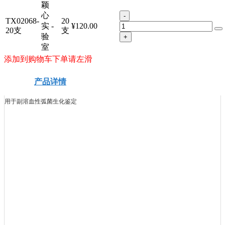
颖
心
-
TX02068-
20
实
-
¥120.00
20支
支
验
+
室
添加到购物车下单请左滑
产品详情
安全信息
技术资料
用于副溶血性弧菌生化鉴定