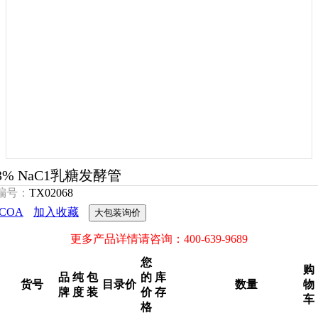
3% NaC1乳糖发酵管
编号：
TX02068
COA
加入收藏
大包装询价
更多产品详情请咨询：400-639-9689
您
购
品
纯
包
的
库
货号
目录价
数量
物
牌
度
装
价
存
车
格