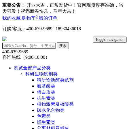
重要公告
： 开业大吉，正常发货中！官网现货库存准确，当
天可发！祝您新春快乐，马年大吉！
0
我的收藏
购物车
我的订单
订购/客服：400-639-9689 | 18930436018
Toggle navigation
搜索
400-639-9689
咨询热线（9:00-18:00）
浏览全部产品分类
科研生物试剂类
科研诊断酶类试剂
氨基酸类
蛋白质类
抗生素类
植物激素及核酸类
碳水化合物类
色素类
维生素类
分离材料及耗材