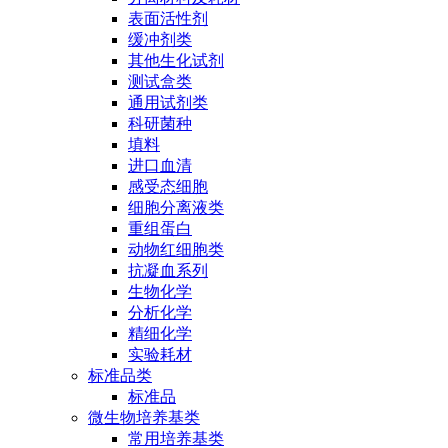
表面活性剂
缓冲剂类
其他生化试剂
测试盒类
通用试剂类
科研菌种
填料
进口血清
感受态细胞
细胞分离液类
重组蛋白
动物红细胞类
抗凝血系列
生物化学
分析化学
精细化学
实验耗材
标准品类
标准品
微生物培养基类
常用培养基类