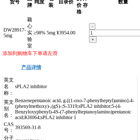
货号
纯度
目录价
数量
牌
装
价
存
格
颖
心
-
DW28917-
实
≥98%
5mg
¥3954.00
5mg
验
+
室
添加到购物车下单请左滑
产品详情
安全信息
技术资料
英文
名
sPLA2 inhibitor
称：
Benzenepentanoic acid, g-[(1-oxo-7-phenylheptyl)amino]-4-
英文
(phenylmethoxy)-,(gS)-;S-3319;sPLA2 inhibitor;5-(4-
别
Benzyloxyphenyl)-4S-(7-phenylheptanoylamino)pentanoic
名：
acid;KH064;sPLA2 inhibitor 1
CAS
393569-31-8
号：
分子