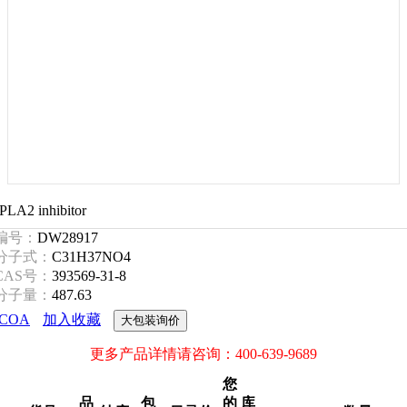
PLA2 inhibitor
编号：
DW28917
分子式：
C31H37NO4
CAS号：
393569-31-8
分子量：
487.63
COA
加入收藏
大包装询价
更多产品详情请咨询：400-639-9689
您
品
包
的
库