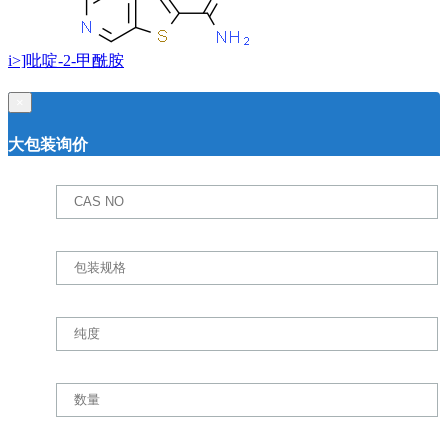
i>]吡啶-2-甲酰胺
×
大包装询价