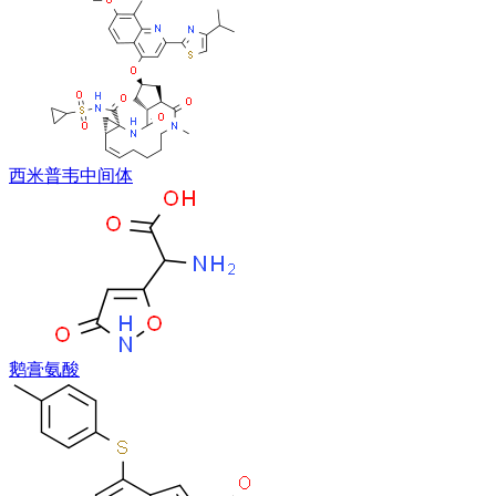
西米普韦中间体
鹅膏氨酸