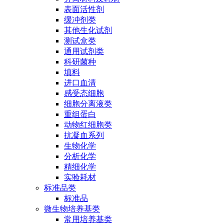
表面活性剂
缓冲剂类
其他生化试剂
测试盒类
通用试剂类
科研菌种
填料
进口血清
感受态细胞
细胞分离液类
重组蛋白
动物红细胞类
抗凝血系列
生物化学
分析化学
精细化学
实验耗材
标准品类
标准品
微生物培养基类
常用培养基类