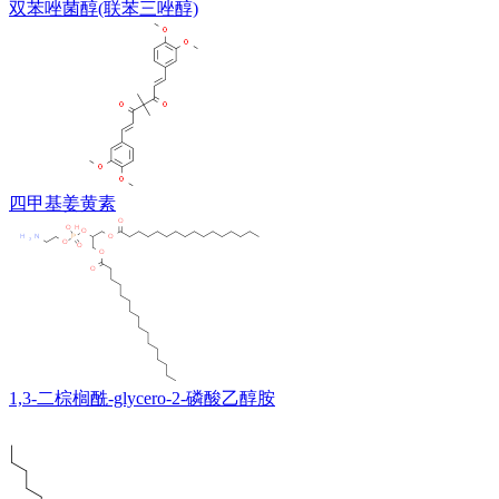
双苯唑菌醇(联苯三唑醇)
四甲基姜黄素
1,3-二棕榈酰-glycero-2-磷酸乙醇胺