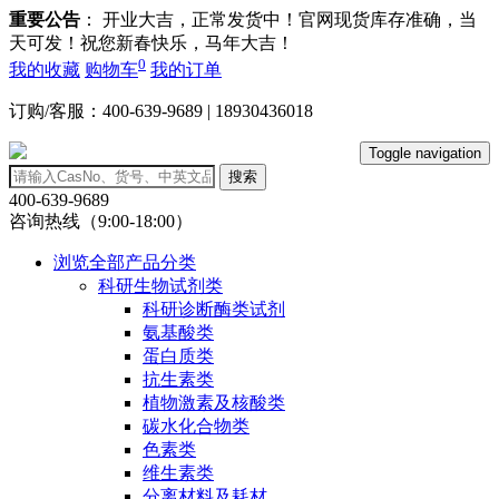
重要公告
： 开业大吉，正常发货中！官网现货库存准确，当
天可发！祝您新春快乐，马年大吉！
0
我的收藏
购物车
我的订单
订购/客服：400-639-9689 | 18930436018
Toggle navigation
搜索
400-639-9689
咨询热线（9:00-18:00）
浏览全部产品分类
科研生物试剂类
科研诊断酶类试剂
氨基酸类
蛋白质类
抗生素类
植物激素及核酸类
碳水化合物类
色素类
维生素类
分离材料及耗材