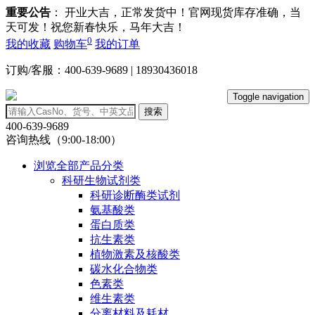
重要公告
： 开业大吉，正常发货中！官网现货库存准确，当
天可发！祝您新春快乐，马年大吉！
0
我的收藏
购物车
我的订单
订购/客服：400-639-9689 | 18930436018
Toggle navigation
搜索
400-639-9689
咨询热线（9:00-18:00）
浏览全部产品分类
科研生物试剂类
科研诊断酶类试剂
氨基酸类
蛋白质类
抗生素类
植物激素及核酸类
碳水化合物类
色素类
维生素类
分离材料及耗材