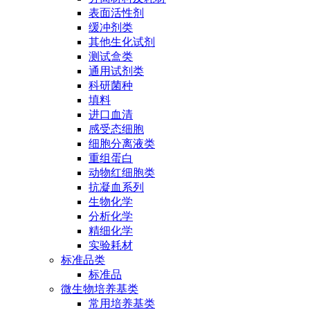
表面活性剂
缓冲剂类
其他生化试剂
测试盒类
通用试剂类
科研菌种
填料
进口血清
感受态细胞
细胞分离液类
重组蛋白
动物红细胞类
抗凝血系列
生物化学
分析化学
精细化学
实验耗材
标准品类
标准品
微生物培养基类
常用培养基类