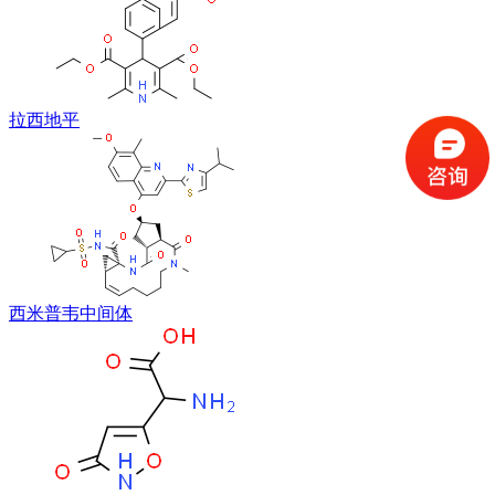
拉西地平
西米普韦中间体