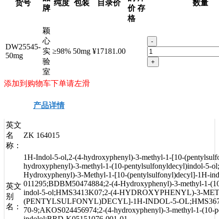
货号
纯度
包装
目录价
数量
牌
价
存
格
颖
心
-
DW25545-
实
≥98%
50mg
¥17181.00
50mg
验
+
室
添加到购物车下单请左滑
产品详情
安全信息
技术资料
英文
名
ZK 164015
称：
1H-Indol-5-ol,2-(4-hydroxyphenyl)-3-methyl-1-[10-(pentylsulfo
hydroxyphenyl)-3-methyl-1-(10-pentylsulfonyldecyl)indol-5-o
Hydroxyphenyl)-3-Methyl-1-[10-(pentylsulfonyl)decyl]-1H-i
011295;BDBM50474884;2-(4-Hydroxyphenyl)-3-methyl-1-(10-(
英文
indol-5-ol;HMS3413K07;2-(4-HYDROXYPHENYL)-3-MET
别
(PENTYLSULFONYL)DECYL]-1H-INDOL-5-OL;HMS3677K
名：
70-9;AKOS024456974;2-(4-hydroxyphenyl)-3-methyl-1-(10-pen
indolol;BRD-K05151076-001-01-