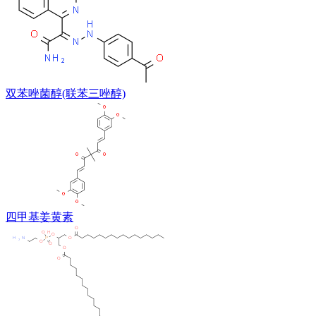
双苯唑菌醇(联苯三唑醇)
四甲基姜黄素