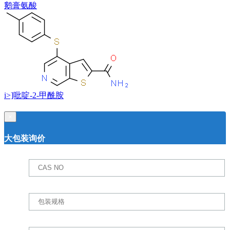
鹅膏氨酸
i>]吡啶-2-甲酰胺
×
大包装询价