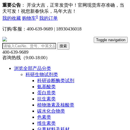
重要公告
： 开业大吉，正常发货中！官网现货库存准确，当
天可发！祝您新春快乐，马年大吉！
0
我的收藏
购物车
我的订单
订购/客服：400-639-9689 | 18930436018
Toggle navigation
搜索
400-639-9689
咨询热线（9:00-18:00）
浏览全部产品分类
科研生物试剂类
科研诊断酶类试剂
氨基酸类
蛋白质类
抗生素类
植物激素及核酸类
碳水化合物类
色素类
维生素类
分离材料及耗材