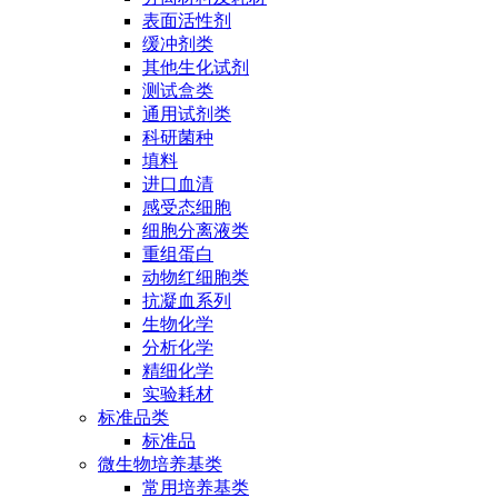
表面活性剂
缓冲剂类
其他生化试剂
测试盒类
通用试剂类
科研菌种
填料
进口血清
感受态细胞
细胞分离液类
重组蛋白
动物红细胞类
抗凝血系列
生物化学
分析化学
精细化学
实验耗材
标准品类
标准品
微生物培养基类
常用培养基类