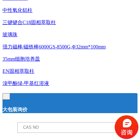
中性氧化铝柱
三键键合C18固相萃取柱
玻璃珠
强力磁棒/磁铁棒6000GS-8500G,Φ32mm*100mm
35mm细胞培养皿
EN固相萃取柱
溴甲酚绿-甲基红溶液
×
大包装询价