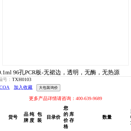
0.1ml 96孔PCR板-无裙边，透明，无酶，无热源
编号：
TXH0103
COA
加入收藏
大包装询价
更多产品详情请咨询：400-639-9689
您
品
纯
包
的
库
货号
目录价
数量
牌
度
装
价
存
格