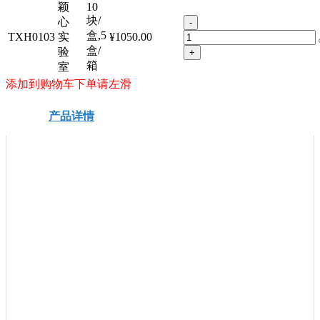
颖
10
块/
心
-
盒,5
TXH0103
实
¥1050.00
盒/
验
+
箱
室
添加到购物车下单请左滑
产品详情
安全信息
技术资料