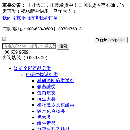
重要公告
： 开业大吉，正常发货中！官网现货库存准确，当
天可发！祝您新春快乐，马年大吉！
0
我的收藏
购物车
我的订单
订购/客服：400-639-9689 | 18930436018
Toggle navigation
搜索
400-639-9689
咨询热线（9:00-18:00）
浏览全部产品分类
科研生物试剂类
科研诊断酶类试剂
氨基酸类
蛋白质类
抗生素类
植物激素及核酸类
碳水化合物类
色素类
维生素类
分离材料及耗材