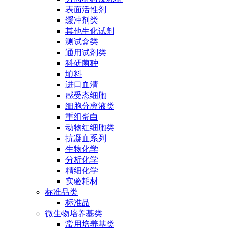
表面活性剂
缓冲剂类
其他生化试剂
测试盒类
通用试剂类
科研菌种
填料
进口血清
感受态细胞
细胞分离液类
重组蛋白
动物红细胞类
抗凝血系列
生物化学
分析化学
精细化学
实验耗材
标准品类
标准品
微生物培养基类
常用培养基类