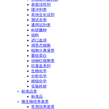
表面活性剂
缓冲剂类
其他生化试剂
测试盒类
通用试剂类
科研菌种
填料
进口血清
感受态细胞
细胞分离液类
重组蛋白
动物红细胞类
抗凝血系列
生物化学
分析化学
精细化学
实验耗材
标准品类
标准品
微生物培养基类
常用培养基类