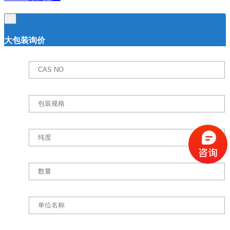
EDTA 抗凝鸭血
×
大包装询价