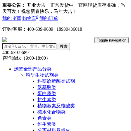
重要公告
： 开业大吉，正常发货中！官网现货库存准确，当
天可发！祝您新春快乐，马年大吉！
0
我的收藏
购物车
我的订单
订购/客服：400-639-9689 | 18930436018
Toggle navigation
搜索
400-639-9689
咨询热线（9:00-18:00）
浏览全部产品分类
科研生物试剂类
科研诊断酶类试剂
氨基酸类
蛋白质类
抗生素类
植物激素及核酸类
碳水化合物类
色素类
维生素类
分离材料及耗材