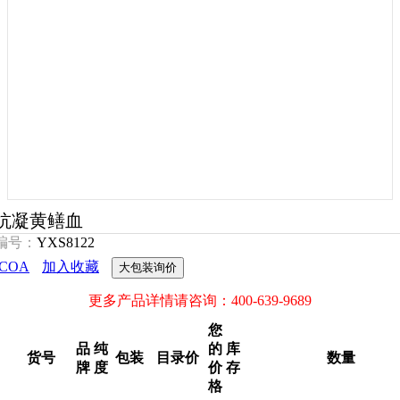
抗凝黄鳝血
编号：
YXS8122
COA
加入收藏
大包装询价
更多产品详情请咨询：400-639-9689
您
品
纯
的
库
货号
包装
目录价
数量
牌
度
价
存
格