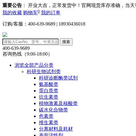
重要公告
： 开业大吉，正常发货中！官网现货库存准确，当
0
我的收藏
购物车
我的订单
订购/客服：400-639-9689 | 18930436018
搜索
400-639-9689
咨询热线（9:00-18:00）
浏览全部产品分类
科研生物试剂类
科研诊断酶类试剂
氨基酸类
蛋白质类
抗生素类
植物激素及核酸类
碳水化合物类
色素类
维生素类
分离材料及耗材
表面活性剂