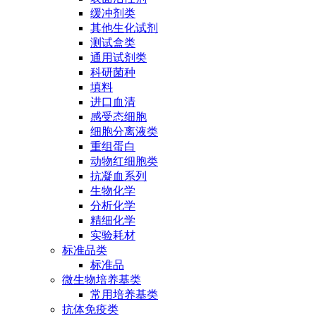
缓冲剂类
其他生化试剂
测试盒类
通用试剂类
科研菌种
填料
进口血清
感受态细胞
细胞分离液类
重组蛋白
动物红细胞类
抗凝血系列
生物化学
分析化学
精细化学
实验耗材
标准品类
标准品
微生物培养基类
常用培养基类
抗体免疫类