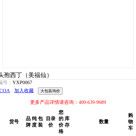
头孢西丁（美福仙）
编号：
YXP0067
COA
加入收藏
大包装询价
更多产品详情请咨询：400-639-9689
您
购
品
纯
包
目录
的
库
货号
数量
物
牌
度
装
价
价
存
车
格