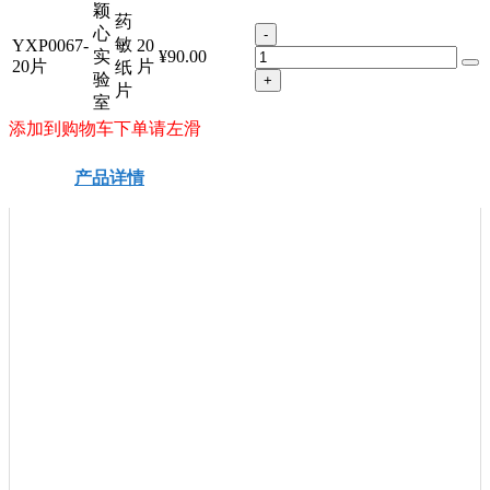
颖
药
心
-
敏
YXP0067-
20
实
¥90.00
20片
片
纸
验
+
片
室
添加到购物车下单请左滑
产品详情
安全信息
技术资料