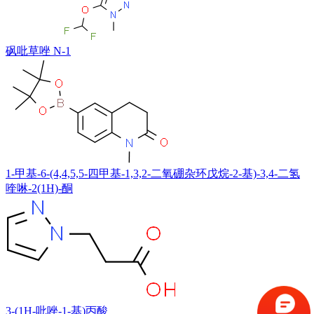
砜吡草唑 N-1
1-甲基-6-(4,4,5,5-四甲基-1,3,2-二氧硼杂环戊烷-2-基)-3,4-二氢
喹啉-2(1H)-酮
3-(1H-吡唑-1-基)丙酸