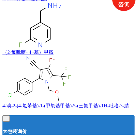
（2-氟吡啶- 4 -基）甲胺
4-溴-2-(4-氯苯基)-1-(甲氧基甲基)-5-(三氟甲基)-1H-吡咯-3-腈
×
大包装询价