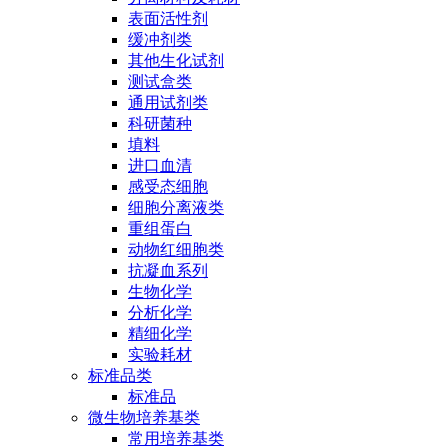
表面活性剂
缓冲剂类
其他生化试剂
测试盒类
通用试剂类
科研菌种
填料
进口血清
感受态细胞
细胞分离液类
重组蛋白
动物红细胞类
抗凝血系列
生物化学
分析化学
精细化学
实验耗材
标准品类
标准品
微生物培养基类
常用培养基类