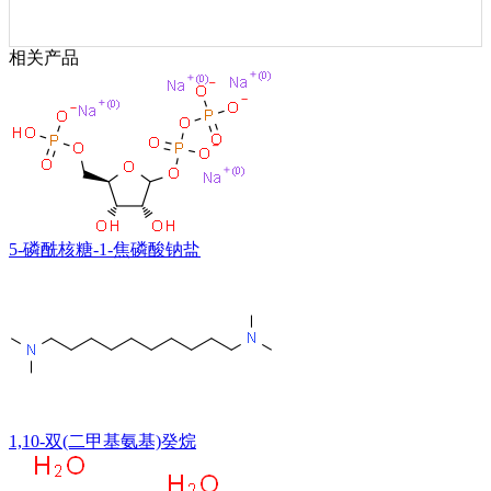
相关产品
5-磷酰核糖-1-焦磷酸钠盐
1,10-双(二甲基氨基)癸烷