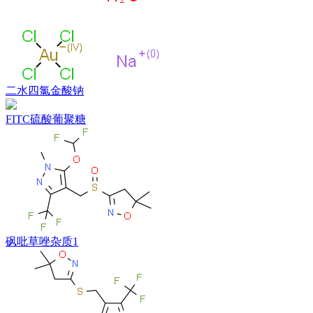
二水四氯金酸钠
FITC硫酸葡聚糖
砜吡草唑杂质1