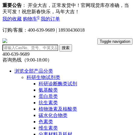
重要公告
： 开业大吉，正常发货中！官网现货库存准确，当
天可发！祝您新春快乐，马年大吉！
0
我的收藏
购物车
我的订单
订购/客服：400-639-9689 | 18930436018
Toggle navigation
搜索
400-639-9689
咨询热线（9:00-18:00）
浏览全部产品分类
科研生物试剂类
科研诊断酶类试剂
氨基酸类
蛋白质类
抗生素类
植物激素及核酸类
碳水化合物类
色素类
维生素类
分离材料及耗材