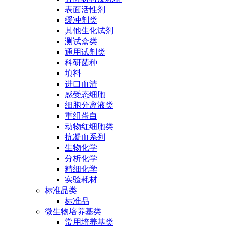
表面活性剂
缓冲剂类
其他生化试剂
测试盒类
通用试剂类
科研菌种
填料
进口血清
感受态细胞
细胞分离液类
重组蛋白
动物红细胞类
抗凝血系列
生物化学
分析化学
精细化学
实验耗材
标准品类
标准品
微生物培养基类
常用培养基类