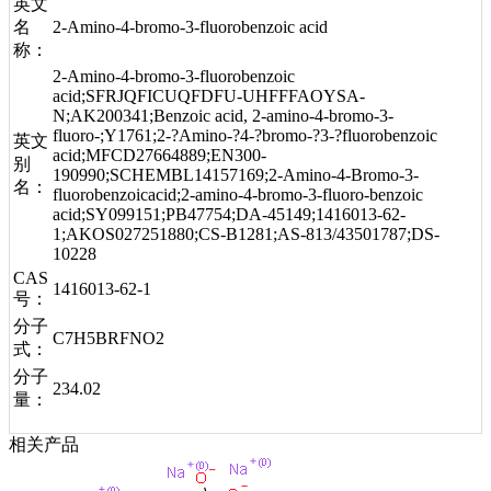
英文
名
2-Amino-4-bromo-3-fluorobenzoic acid
称：
2-Amino-4-bromo-3-fluorobenzoic
acid;SFRJQFICUQFDFU-UHFFFAOYSA-
N;AK200341;Benzoic acid, 2-amino-4-bromo-3-
fluoro-;Y1761;2-?Amino-?4-?bromo-?3-?fluorobenzoic
英文
acid;MFCD27664889;EN300-
别
190990;SCHEMBL14157169;2-Amino-4-Bromo-3-
名：
fluorobenzoicacid;2-amino-4-bromo-3-fluoro-benzoic
acid;SY099151;PB47754;DA-45149;1416013-62-
1;AKOS027251880;CS-B1281;AS-813/43501787;DS-
10228
CAS
1416013-62-1
号：
分子
C7H5BRFNO2
式：
分子
234.02
量：
相关产品