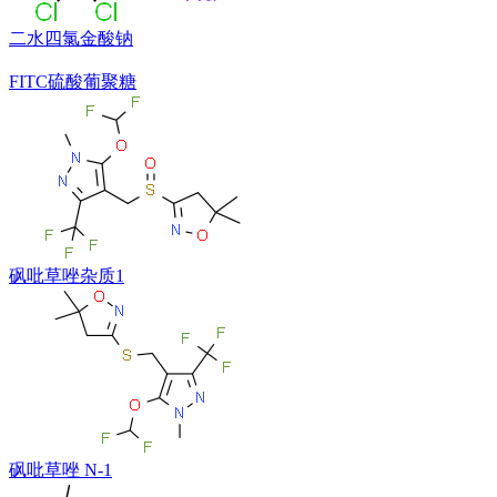
二水四氯金酸钠
FITC硫酸葡聚糖
砜吡草唑杂质1
砜吡草唑 N-1