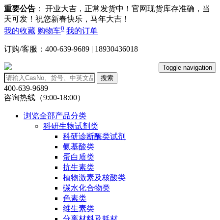
重要公告
： 开业大吉，正常发货中！官网现货库存准确，当
天可发！祝您新春快乐，马年大吉！
0
我的收藏
购物车
我的订单
订购/客服：400-639-9689 | 18930436018
Toggle navigation
搜索
400-639-9689
咨询热线（9:00-18:00）
浏览全部产品分类
科研生物试剂类
科研诊断酶类试剂
氨基酸类
蛋白质类
抗生素类
植物激素及核酸类
碳水化合物类
色素类
维生素类
分离材料及耗材