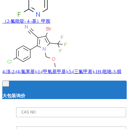
（2-氟吡啶- 4 -基）甲胺
4-溴-2-(4-氯苯基)-1-(甲氧基甲基)-5-(三氟甲基)-1H-吡咯-3-腈
×
大包装询价