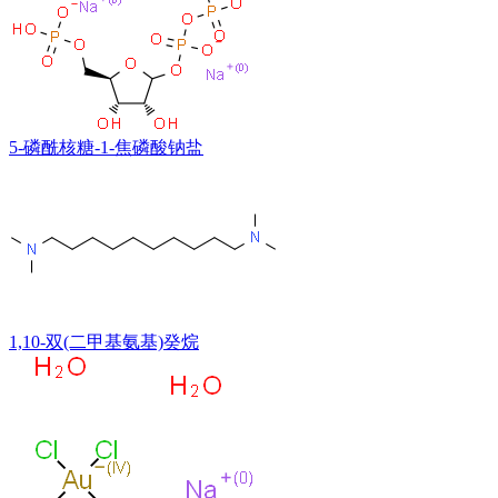
5-磷酰核糖-1-焦磷酸钠盐
1,10-双(二甲基氨基)癸烷