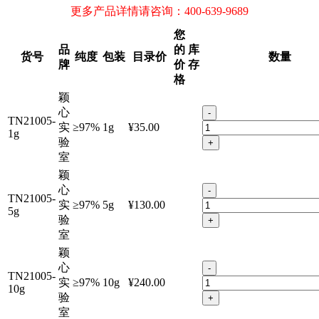
更多产品详情请咨询：400-639-9689
您
品
的
库
货号
纯度
包装
目录价
数量
牌
价
存
格
颖
心
-
TN21005-
实
≥97%
1g
¥35.00
1g
验
+
室
颖
心
-
TN21005-
实
≥97%
5g
¥130.00
5g
验
+
室
颖
心
-
TN21005-
实
≥97%
10g
¥240.00
10g
验
+
室