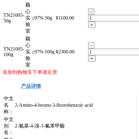
颖
心
-
TN21005-
实
≥97%
50g
¥1100.00
50g
验
+
室
颖
心
-
TN21005-
实
≥97%
100g
¥2300.00
100g
验
+
室
添加到购物车下单请左滑
产品详情
安全信息
技术资料
中文
名
2-Amino-4-bromo-3-fluorobenzoic acid
称：
中文
别
2-氨基-4-溴-3-氟苯甲酸
名：