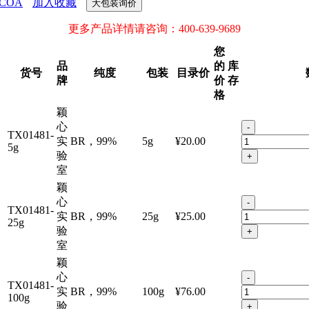
COA
加入收藏
大包装询价
更多产品详情请咨询：400-639-9689
您
品
的
库
货号
纯度
包装
目录价
牌
价
存
格
颖
心
-
TX01481-
实
BR，99%
5g
¥20.00
5g
验
+
室
颖
心
-
TX01481-
实
BR，99%
25g
¥25.00
25g
验
+
室
颖
心
-
TX01481-
实
BR，99%
100g
¥76.00
100g
验
+