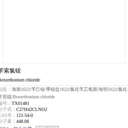
苄索氯铵
enzethonium chloride
别名：
海胺1622/苄己铵/季铵盐1622/氯化苄乙氧胺/海明1622/氯化
卞苏鎓/Benzethonium chloride
编号：
TX01481
分子式：
C27H42CLNO2
CAS号：
121-54-0
分子量：
448.08