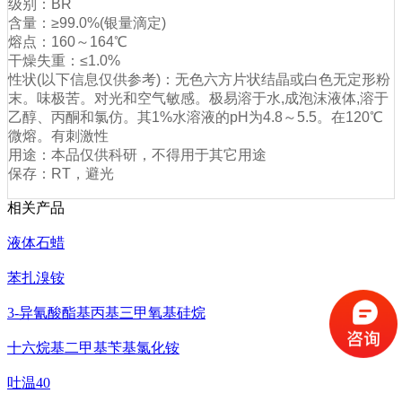
级别：BR
含量：≥99.0%(银量滴定)
熔点：160～164℃
干燥失重：≤1.0%
性状(以下信息仅供参考)：无色六方片状结晶或白色无定形粉
末。味极苦。对光和空气敏感。极易溶于水,成泡沫液体,溶于
乙醇、丙酮和氯仿。其1%水溶液的pH为4.8～5.5。在120℃
微熔。有刺激性
用途：本品仅供科研，不得用于其它用途
保存：RT，避光
相关产品
液体石蜡
苯扎溴铵
3-异氰酸酯基丙基三甲氧基硅烷
十六烷基二甲基苄基氯化铵
吐温40