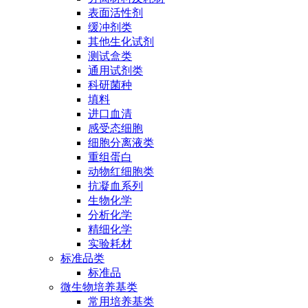
表面活性剂
缓冲剂类
其他生化试剂
测试盒类
通用试剂类
科研菌种
填料
进口血清
感受态细胞
细胞分离液类
重组蛋白
动物红细胞类
抗凝血系列
生物化学
分析化学
精细化学
实验耗材
标准品类
标准品
微生物培养基类
常用培养基类