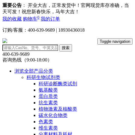
重要公告
： 开业大吉，正常发货中！官网现货库存准确，当
天可发！祝您新春快乐，马年大吉！
0
我的收藏
购物车
我的订单
订购/客服：400-639-9689 | 18930436018
Toggle navigation
搜索
400-639-9689
咨询热线（9:00-18:00）
浏览全部产品分类
科研生物试剂类
科研诊断酶类试剂
氨基酸类
蛋白质类
抗生素类
植物激素及核酸类
碳水化合物类
色素类
维生素类
分离材料及耗材