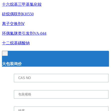
十六烷基三甲基氯化铵
硅烷偶联剂KH550
离子交换剂Ⅴ
环偶氮脒类引发剂VA-044
十二烷基磺酸钠
×
大包装询价