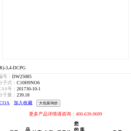
(R)-3,4-DCPG
编号：
DW25085
分子式：
C10H9NO6
CAS号：
201730-10-1
分子量：
239.18
COA
加入收藏
大包装询价
更多产品详情请咨询：400-639-9689
您
品
的
库