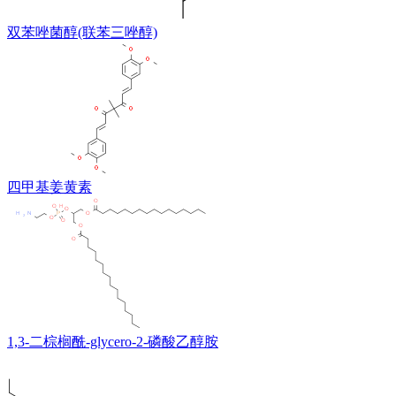
双苯唑菌醇(联苯三唑醇)
四甲基姜黄素
1,3-二棕榈酰-glycero-2-磷酸乙醇胺