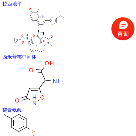
拉西地平
西米普韦中间体
鹅膏氨酸