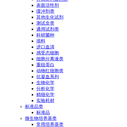
表面活性剂
缓冲剂类
其他生化试剂
测试盒类
通用试剂类
科研菌种
填料
进口血清
感受态细胞
细胞分离液类
重组蛋白
动物红细胞类
抗凝血系列
生物化学
分析化学
精细化学
实验耗材
标准品类
标准品
微生物培养基类
常用培养基类