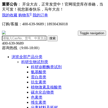
重要公告
： 开业大吉，正常发货中！官网现货库存准确，当
天可发！祝您新春快乐，马年大吉！
0
我的收藏
购物车
我的订单
订购/客服：400-639-9689 | 18930436018
Toggle navigation
搜索
400-639-9689
咨询热线（9:00-18:00）
浏览全部产品分类
科研生物试剂类
科研诊断酶类试剂
氨基酸类
蛋白质类
抗生素类
植物激素及核酸类
碳水化合物类
色素类
维生素类
分离材料及耗材