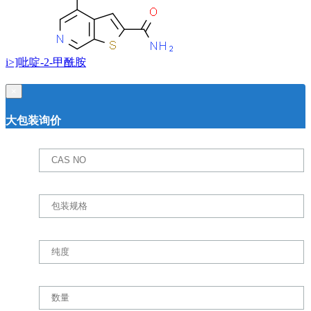
i>]吡啶-2-甲酰胺
×
大包装询价