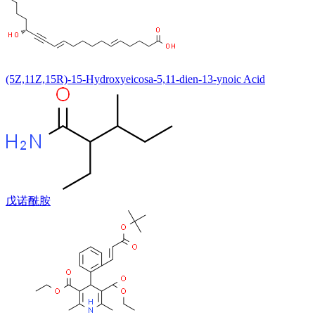
(5Z,11Z,15R)-15-Hydroxyeicosa-5,11-dien-13-ynoic Acid
戊诺酰胺