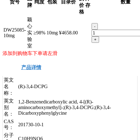
货号
纯度
包装
目录价
数量
牌
价
存
格
颖
心
-
DW25085-
实
≥98%
10mg
¥4658.00
10mg
验
+
室
添加到购物车下单请左滑
产品详情
安全信息
技术资料
英文
名
(R)-3,4-DCPG
称：
英文
1,2-Benzenedicarboxylic acid, 4-[(R)-
别
aminocarboxymethyl]-;(R)-3,4-DCPG;(R)-3,4-
Dicarboxyphenylglycine
名：
CAS
201730-10-1
号：
分子
C10H9NO6