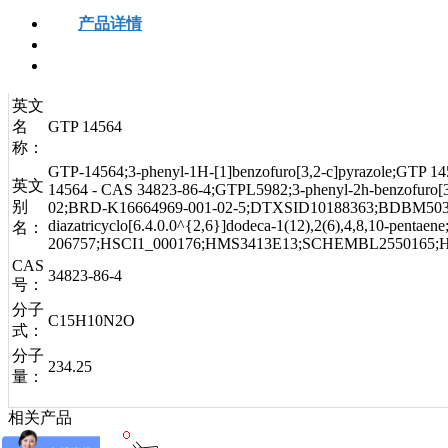
产品详情
安全信息
技术资料
英文
名
GTP 14564
称：
GTP-14564;3-phenyl-1H-[1]benzofuro[3,2-c]pyrazole;GTP 
英文
14564 - CAS 34823-86-4;GTPL5982;3-phenyl-2h-benzofuro[
别
02;BRD-K16664969-001-02-5;DTXSID10188363;BDBM50375646;5-
diazatricyclo[6.4.0.0^{2,6}]dodeca-1(12),2(6),4,8,10-pe
名：
206757;HSCI1_000176;HMS3413E13;SCHEMBL2550165;
CAS
34823-86-4
号：
分子
C15H10N2O
式：
分子
234.25
量：
相关产品