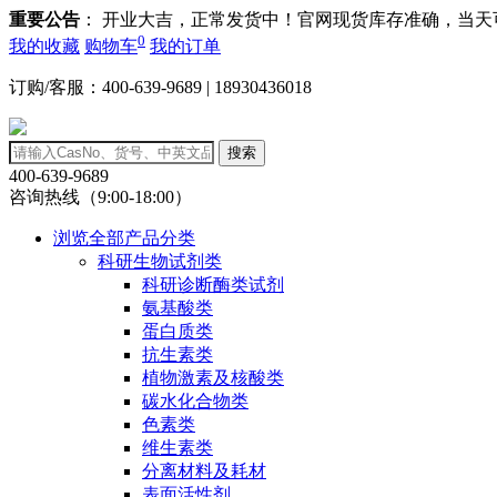
重要公告
： 开业大吉，正常发货中！官网现货库存准确，当
0
我的收藏
购物车
我的订单
订购/客服：400-639-9689 | 18930436018
搜索
400-639-9689
咨询热线（9:00-18:00）
浏览全部产品分类
科研生物试剂类
科研诊断酶类试剂
氨基酸类
蛋白质类
抗生素类
植物激素及核酸类
碳水化合物类
色素类
维生素类
分离材料及耗材
表面活性剂