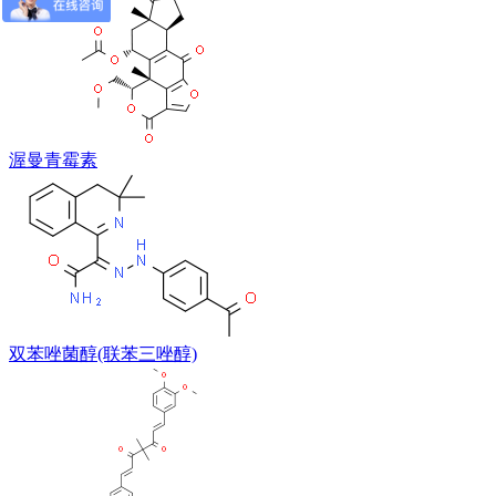
渥曼青霉素
双苯唑菌醇(联苯三唑醇)