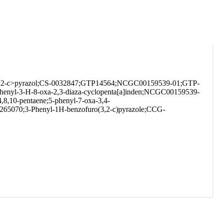
ro<3,2-c>pyrazol;CS-0032847;GTP14564;NCGC00159539-01;GTP-
enyl-3-H-8-oxa-2,3-diaza-cyclopenta[a]inden;NCGC00159539-
,10-pentaene;5-phenyl-7-oxa-3,4-
265070;3-Phenyl-1H-benzofuro(3,2-c)pyrazole;CCG-