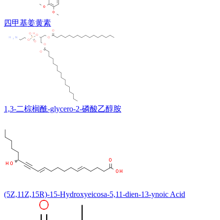
四甲基姜黄素
1,3-二棕榈酰-glycero-2-磷酸乙醇胺
(5Z,11Z,15R)-15-Hydroxyeicosa-5,11-dien-13-ynoic Acid