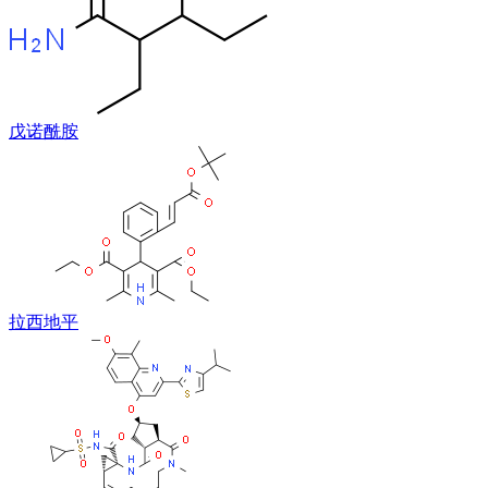
戊诺酰胺
拉西地平