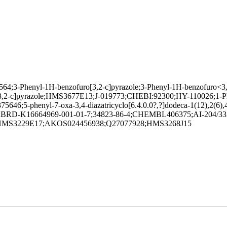
14564;3-Phenyl-1H-benzofuro[3,2-c]pyrazole;3-Phenyl-1H-benzofu
3,2-c]pyrazole;HMS3677E13;J-019773;CHEBI:92300;HY-110026;1-Ph
phenyl-7-oxa-3,4-diazatricyclo[6.4.0.0?,?]dodeca-1(12),2(6),4,8
ntaene;BRD-K16664969-001-01-7;34823-86-4;CHEMBL406375;AI-204/33
HMS3229E17;AKOS024456938;Q27077928;HMS3268J15