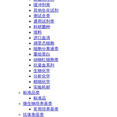
缓冲剂类
其他生化试剂
测试盒类
通用试剂类
科研菌种
填料
进口血清
感受态细胞
细胞分离液类
重组蛋白
动物红细胞类
抗凝血系列
生物化学
分析化学
精细化学
实验耗材
标准品类
标准品
微生物培养基类
常用培养基类
抗体免疫类