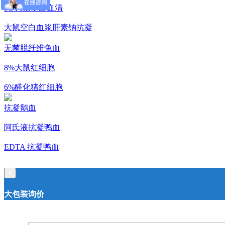
SD大鼠空白血清
大鼠空白血浆肝素钠抗凝
无菌脱纤维兔血
8%大鼠红细胞
6%醛化猪红细胞
抗凝鹅血
阿氏液抗凝鸭血
EDTA 抗凝鸭血
×
大包装询价