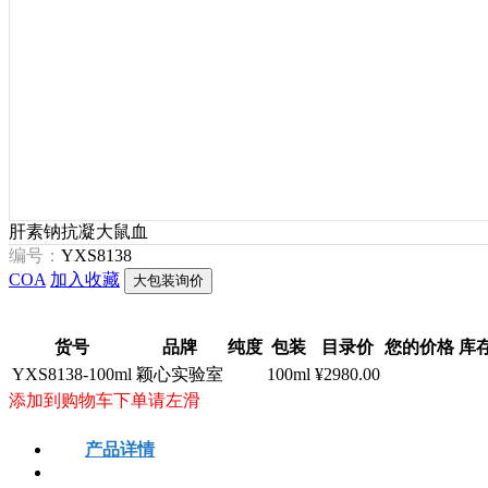
肝素钠抗凝大鼠血
编号：
YXS8138
COA
加入收藏
大包装询价
货号
品牌
纯度
包装
目录价
您的价格
库
YXS8138-100ml
颖心实验室
100ml
¥2980.00
添加到购物车下单请左滑
产品详情
安全信息