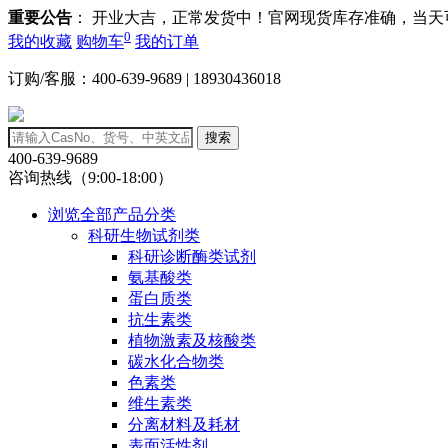
重要公告
： 开业大吉，正常发货中！官网现货库存准确，当
0
我的收藏
购物车
我的订单
订购/客服：400-639-9689 | 18930436018
搜索
400-639-9689
咨询热线（9:00-18:00）
浏览全部产品分类
科研生物试剂类
科研诊断酶类试剂
氨基酸类
蛋白质类
抗生素类
植物激素及核酸类
碳水化合物类
色素类
维生素类
分离材料及耗材
表面活性剂