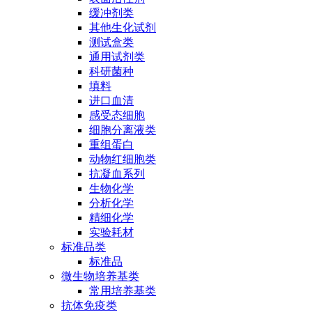
缓冲剂类
其他生化试剂
测试盒类
通用试剂类
科研菌种
填料
进口血清
感受态细胞
细胞分离液类
重组蛋白
动物红细胞类
抗凝血系列
生物化学
分析化学
精细化学
实验耗材
标准品类
标准品
微生物培养基类
常用培养基类
抗体免疫类