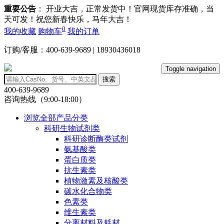
重要公告
： 开业大吉，正常发货中！官网现货库存准确，当
天可发！祝您新春快乐，马年大吉！
0
我的收藏
购物车
我的订单
订购/客服：400-639-9689 | 18930436018
Toggle navigation
搜索
400-639-9689
咨询热线（9:00-18:00）
浏览全部产品分类
科研生物试剂类
科研诊断酶类试剂
氨基酸类
蛋白质类
抗生素类
植物激素及核酸类
碳水化合物类
色素类
维生素类
分离材料及耗材