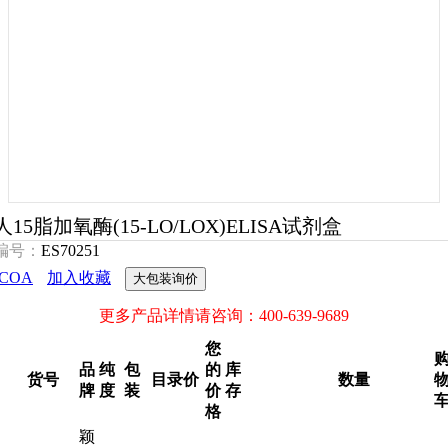
人15脂加氧酶(15-LO/LOX)ELISA试剂盒
编号：
ES70251
COA
加入收藏
大包装询价
更多产品详情请咨询：400-639-9689
您
品
纯
包
的
库
货号
目录价
数量
牌
度
装
价
存
格
颖