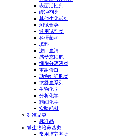
表面活性剂
缓冲剂类
其他生化试剂
测试盒类
通用试剂类
科研菌种
填料
进口血清
感受态细胞
细胞分离液类
重组蛋白
动物红细胞类
抗凝血系列
生物化学
分析化学
精细化学
实验耗材
标准品类
标准品
微生物培养基类
常用培养基类