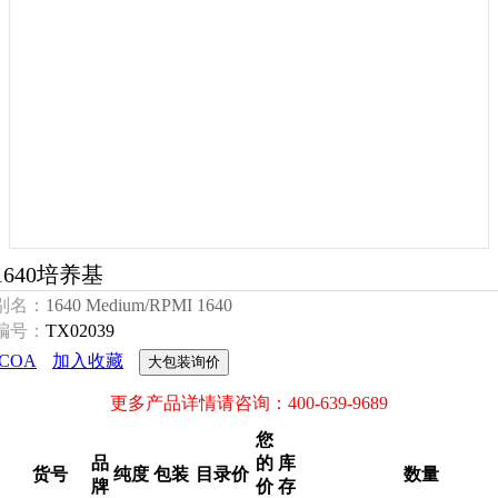
1640培养基
别名：
1640 Medium/RPMI 1640
编号：
TX02039
COA
加入收藏
大包装询价
更多产品详情请咨询：400-639-9689
您
品
的
库
货号
纯度
包装
目录价
数量
牌
价
存