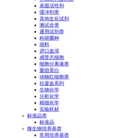
表面活性剂
缓冲剂类
其他生化试剂
测试盒类
通用试剂类
科研菌种
填料
进口血清
感受态细胞
细胞分离液类
重组蛋白
动物红细胞类
抗凝血系列
生物化学
分析化学
精细化学
实验耗材
标准品类
标准品
微生物培养基类
常用培养基类