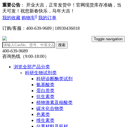
重要公告
： 开业大吉，正常发货中！官网现货库存准确，当
天可发！祝您新春快乐，马年大吉！
0
我的收藏
购物车
我的订单
订购/客服：400-639-9689 | 18930436018
Toggle navigation
搜索
400-639-9689
咨询热线（9:00-18:00）
浏览全部产品分类
科研生物试剂类
科研诊断酶类试剂
氨基酸类
蛋白质类
抗生素类
植物激素及核酸类
碳水化合物类
色素类
维生素类
分离材料及耗材