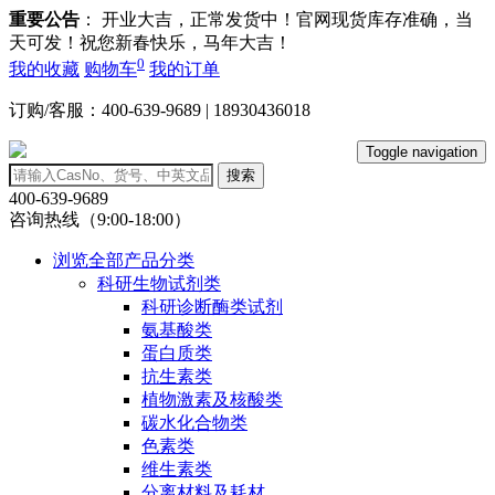
重要公告
： 开业大吉，正常发货中！官网现货库存准确，当
天可发！祝您新春快乐，马年大吉！
0
我的收藏
购物车
我的订单
订购/客服：400-639-9689 | 18930436018
Toggle navigation
搜索
400-639-9689
咨询热线（9:00-18:00）
浏览全部产品分类
科研生物试剂类
科研诊断酶类试剂
氨基酸类
蛋白质类
抗生素类
植物激素及核酸类
碳水化合物类
色素类
维生素类
分离材料及耗材