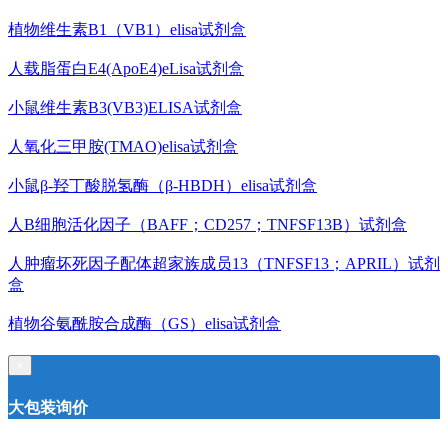
植物维生素B1（VB1）elisa试剂盒
人载脂蛋白E4(ApoE4)eLisa试剂盒
小鼠维生素B3(VB3)ELISA试剂盒
人氧化三甲胺(TMAO)elisa试剂盒
小鼠β-羟丁酸脱氢酶（β-HBDH）elisa试剂盒
人B细胞活化因子（BAFF；CD257；TNFSF13B）试剂盒
人肿瘤坏死因子配体超家族成员13（TNFSF13；APRIL）试剂
盒
植物谷氨酰胺合成酶（GS）elisa试剂盒
×
大包装询价