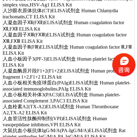
simplex virus,HSV-Ag1 ELISA Kit
人沙眼衣原体抗体(CT)ELISA试剂盒 Human Chlamydia
trachomatis,CT ELISA Kit
人凝血因子Ⅻ(FⅫ)ELISA试剂盒 Human coagulation factor
Ⅻ,FⅫ ELISA Kit
人凝血因子ⅩⅢ(FⅩⅢ)ELISA试剂盒 Human coagulation factor
ⅩⅢ,FⅩⅢ ELISA Kit
人凝血因子Ⅲ(FⅢ)ELISA试剂盒 Human coagulation factor Ⅲ,FⅢ
ELISA Kit
人血小板因子3(PF-3)ELISA试剂盒 Human platelet factor 3, PF3
ELISA Kit
人凝血酶原片段F1+2(F1+2)ELISA试剂盒 Human prothrombin
fragment 1+2,F1+2 ELISA kit
人血小板相关免疫球蛋白(PAIg)ELISA试剂盒 Human platelet-
associated immunoglobulins,PAIg ELISA Kit
人血小板相关补体3(PAC3)ELISA试剂盒 Human platelet-
associated Complement 3,PAC3 ELISA Kit
人血栓素A2(TX-A2)ELISA试剂盒 Human Thromboxane
A2,TX-A2 ELISA Kit
人血管活性肽酶抑制剂(VPI)ELISA试剂盒 Human
vasopeptidase inhibitors,VPI ELISA Kit
大鼠抗血小板抗体IgG/M/A(PA-IgG/M/A)ELISA试剂盒 Rat
platelet antibodies IgG/M/A,PA-IgG/M/A ELISA Kit