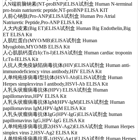
人N端前脑钠素(NT-proBNP)ELISA试剂盒 Human N-terminal
pro-brain natriuretic peptide,NT-proBNP ELISA KIT
人前心钠肽(Pro-ANP)ELISA试剂盒 Human Pro Atrial
Natriuretic Peptide,Pro-ANP ELISA Kit
人大内皮素(Big ET)ELISA试剂盒 Human Big Endothelin,Big
ET ELISA Kit
人肌红蛋白(MYO/MB)ELISA试剂盒 Human
Myoglobin,MYO/MB ELISA Kit
人心肌肌钙蛋白Ⅰ(cTn-Ⅰ)ELISA试剂盒 Human cardiac troponin
Ⅰ,cTn-ⅠELISA Kit
人抗人类免疫缺陷病毒抗体(HIV)ELISA试剂盒 Human anti-
immunodeficiency virus antibody,HIV ELISA Kit
人单纯疱疹病毒Ⅰ型抗体(HSVⅠ-Ab)ELISA试剂盒 Human
Herpes simplexvirus Ⅰ antibody,HSVⅠ-Ab ELISA Kit
人乳头状瘤病毒抗体(HPV) ELISA试剂盒 Human
papillomavirus,HPV ELISA Kit
人乳头状瘤病毒抗体IgM(HPV-IgM)ELISA试剂盒 Human
papillomavirus IgM,HPV-IgM ELISA Kit
人乳头状瘤病毒抗体IgG(HPV-IgG)ELISA试剂盒 human
papillomavirus IgG,HPV-IgG ELISA Kit
人单纯疱疹病毒抗原2(HSV-Ag2)ELISA试剂盒 Human Herpes
simplex virus 2,HSV-Ag2 ELISA Kit
人单纯疱疹病毒抗原-1(HSV-Ag1)ELISA试剂盒 Human Herpes