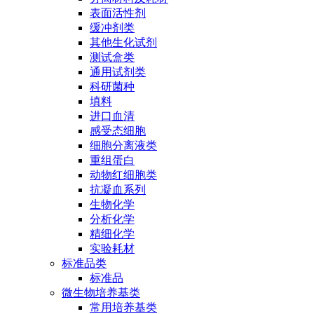
表面活性剂
缓冲剂类
其他生化试剂
测试盒类
通用试剂类
科研菌种
填料
进口血清
感受态细胞
细胞分离液类
重组蛋白
动物红细胞类
抗凝血系列
生物化学
分析化学
精细化学
实验耗材
标准品类
标准品
微生物培养基类
常用培养基类