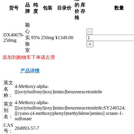
品
纯
的
库
货号
包装
目录价
数量
牌
度
价
存
格
颖
心
-
DX40679-
实
95%
250mg
¥1349.00
250mg
验
+
室
添加到购物车下单请左滑
产品详情
安全信息
技术资料
英文
4-Methoxy-alpha-
名
[[(octylsulfonyl)oxy]imino]benzeneacetonitrile
称：
4-Methoxy-alpha-
英文
[[(octylsulfonyl)oxy]imino]benzeneacetonitrile;SY246524;
别
[[cyano-(4-methoxyphenyl)methylidene]amino] octane-1-
名：
sulfonate
CAS
204993-57-7
号：