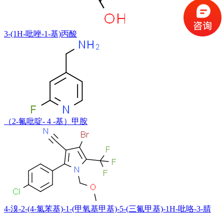
3-(1H-吡唑-1-基)丙酸
（2-氟吡啶- 4 -基）甲胺
4-溴-2-(4-氯苯基)-1-(甲氧基甲基)-5-(三氟甲基)-1H-吡咯-3-腈