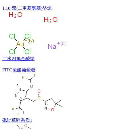
1,10-双(二甲基氨基)癸烷
二水四氯金酸钠
FITC硫酸葡聚糖
砜吡草唑杂质1