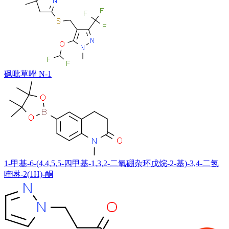
砜吡草唑 N-1
1-甲基-6-(4,4,5,5-四甲基-1,3,2-二氧硼杂环戊烷-2-基)-3,4-二氢
喹啉-2(1H)-酮