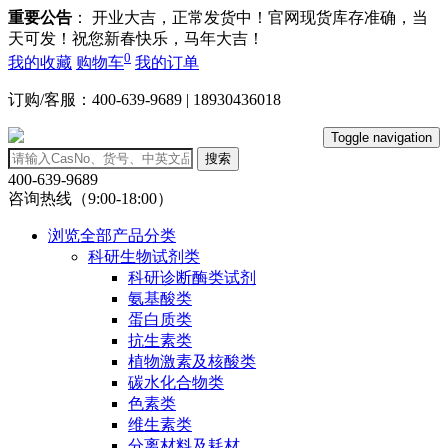
重要公告
： 开业大吉，正常发货中！官网现货库存准确，当
天可发！祝您新春快乐，马年大吉！
0
我的收藏
购物车
我的订单
订购/客服：400-639-9689 | 18930436018
Toggle navigation
搜索
400-639-9689
咨询热线（9:00-18:00）
浏览全部产品分类
科研生物试剂类
科研诊断酶类试剂
氨基酸类
蛋白质类
抗生素类
植物激素及核酸类
碳水化合物类
色素类
维生素类
分离材料及耗材