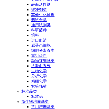
表面活性剂
缓冲剂类
其他生化试剂
测试盒类
通用试剂类
科研菌种
填料
进口血清
感受态细胞
细胞分离液类
重组蛋白
动物红细胞类
抗凝血系列
生物化学
分析化学
精细化学
实验耗材
标准品类
标准品
微生物培养基类
常用培养基类