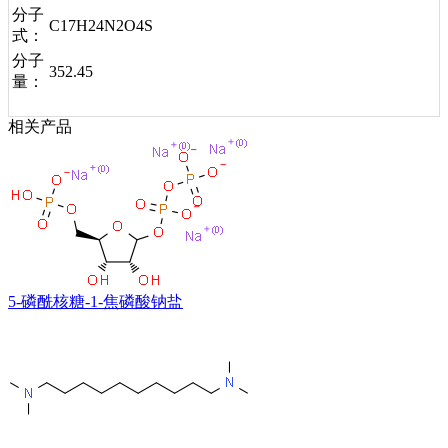
分子
C17H24N2O4S
式：
分子
352.45
量：
相关产品
5-磷酰核糖-1-焦磷酸钠盐