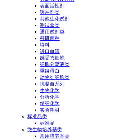
表面活性剂
缓冲剂类
其他生化试剂
测试盒类
通用试剂类
科研菌种
填料
进口血清
感受态细胞
细胞分离液类
重组蛋白
动物红细胞类
抗凝血系列
生物化学
分析化学
精细化学
实验耗材
标准品类
标准品
微生物培养基类
常用培养基类