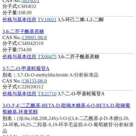
CAS No.:
583-63-1
分子式:
C6H4O2
分子量:
108.09
价格与基本信息
TV10021
3,5-环己二烯-1,2-二酮
3,6-二芥子酰基蔗糖
CAS No.:
139891-98-8
分子式:
C34H42O19
分子量:
754.69
价格与基本信息
TX00475
3,6-二芥子酰基蔗糖
3,7-二-O-甲基蛇莓苷A
别名：
3,7-Di-O-methylducheside A/分析标准品
CAS No.:
136133-08-9
分子式:
C22H20O12
价格与基本信息
TX21710
3,7-二-O-甲基蛇莓苷A
3-O-3',4'-二乙酰基-BETA-D-吡喃木糖基-6-O-BETA-D-吡喃葡
萄糖基-环黄芪醇
别名：
(3β,6α,16β,20R,24S)-3-O-[(3,4-二乙酰基-β-D-木糖)]-20,
24-环氧-16,25-二羟基-9,19-环羊毛甾烷-6-O-葡萄糖苷/分析标准
品