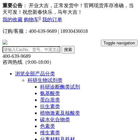
重要公告
： 开业大吉，正常发货中！官网现货库存准确，当
天可发！祝您新春快乐，马年大吉！
0
我的收藏
购物车
我的订单
订购/客服：400-639-9689 | 18930436018
Toggle navigation
搜索
400-639-9689
咨询热线（9:00-18:00）
浏览全部产品分类
科研生物试剂类
科研诊断酶类试剂
氨基酸类
蛋白质类
抗生素类
植物激素及核酸类
碳水化合物类
色素类
维生素类
分离材料及耗材