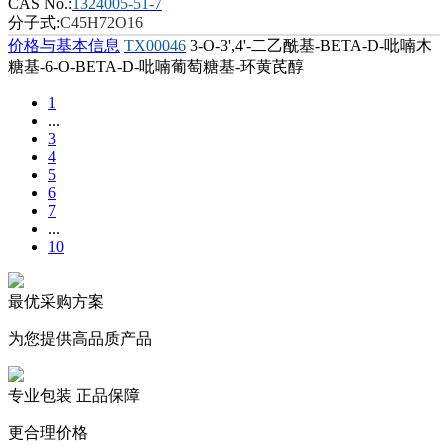
CAS No.:
1324005-51-7
分子式:
C45H72O16
价格与基本信息
TX00046
3-O-3',4'-二乙酰基-BETA-D-吡喃木
糖基-6-O-BETA-D-吡喃葡萄糖基-环黄芪醇
1
...
3
4
5
6
7
...
10
最优采购方案
为您提供高品质产品
专业包装 正品保障
更合理价格