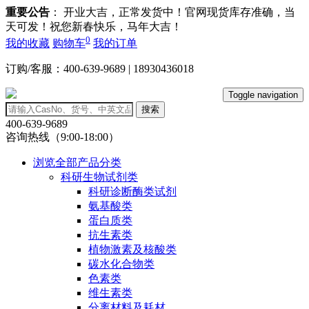
重要公告
： 开业大吉，正常发货中！官网现货库存准确，当
天可发！祝您新春快乐，马年大吉！
0
我的收藏
购物车
我的订单
订购/客服：400-639-9689 | 18930436018
Toggle navigation
搜索
400-639-9689
咨询热线（9:00-18:00）
浏览全部产品分类
科研生物试剂类
科研诊断酶类试剂
氨基酸类
蛋白质类
抗生素类
植物激素及核酸类
碳水化合物类
色素类
维生素类
分离材料及耗材