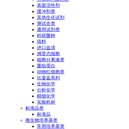
表面活性剂
缓冲剂类
其他生化试剂
测试盒类
通用试剂类
科研菌种
填料
进口血清
感受态细胞
细胞分离液类
重组蛋白
动物红细胞类
抗凝血系列
生物化学
分析化学
精细化学
实验耗材
标准品类
标准品
微生物培养基类
常用培养基类