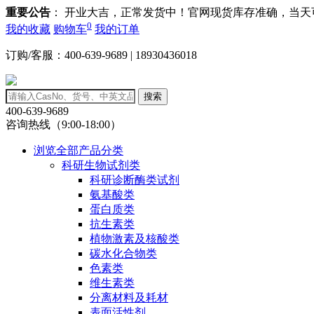
重要公告
： 开业大吉，正常发货中！官网现货库存准确，当
0
我的收藏
购物车
我的订单
订购/客服：400-639-9689 | 18930436018
搜索
400-639-9689
咨询热线（9:00-18:00）
浏览全部产品分类
科研生物试剂类
科研诊断酶类试剂
氨基酸类
蛋白质类
抗生素类
植物激素及核酸类
碳水化合物类
色素类
维生素类
分离材料及耗材
表面活性剂