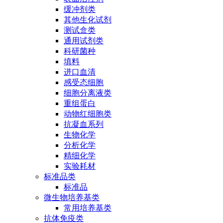
缓冲剂类
其他生化试剂
测试盒类
通用试剂类
科研菌种
填料
进口血清
感受态细胞
细胞分离液类
重组蛋白
动物红细胞类
抗凝血系列
生物化学
分析化学
精细化学
实验耗材
标准品类
标准品
微生物培养基类
常用培养基类
抗体免疫类