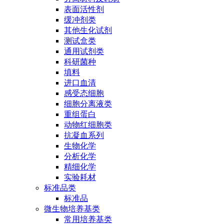
表面活性剂
缓冲剂类
其他生化试剂
测试盒类
通用试剂类
科研菌种
填料
进口血清
感受态细胞
细胞分离液类
重组蛋白
动物红细胞类
抗凝血系列
生物化学
分析化学
精细化学
实验耗材
标准品类
标准品
微生物培养基类
常用培养基类