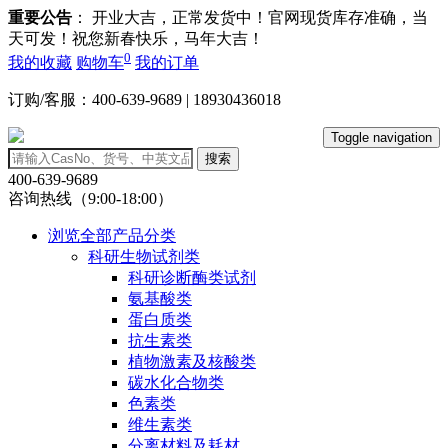
重要公告
： 开业大吉，正常发货中！官网现货库存准确，当
天可发！祝您新春快乐，马年大吉！
0
我的收藏
购物车
我的订单
订购/客服：400-639-9689 | 18930436018
Toggle navigation
搜索
400-639-9689
咨询热线（9:00-18:00）
浏览全部产品分类
科研生物试剂类
科研诊断酶类试剂
氨基酸类
蛋白质类
抗生素类
植物激素及核酸类
碳水化合物类
色素类
维生素类
分离材料及耗材